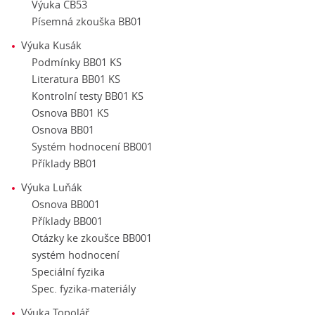
Výuka CB53
Písemná zkouška BB01
Výuka Kusák
Podmínky BB01 KS
Literatura BB01 KS
Kontrolní testy BB01 KS
Osnova BB01 KS
Osnova BB01
Systém hodnocení BB001
Příklady BB01
Výuka Luňák
Osnova BB001
Příklady BB001
Otázky ke zkoušce BB001
systém hodnocení
Speciální fyzika
Spec. fyzika-materiály
Výuka Topolář