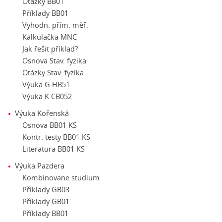
Otázky BB01
Příklady BB01
Vyhodn. přím. měř.
Kalkulačka MNC
Jak řešit příklad?
Osnova Stav. fyzika
Otázky Stav. fyzika
Výuka G HB51
Výuka K CB052
Výuka Kořenská
Osnova BB01 KS
Kontr. testy BB01 KS
Literatura BB01 KS
Výuka Pazdera
Kombinovane studium
Příklady GB03
Příklady GB01
Příklady BB01