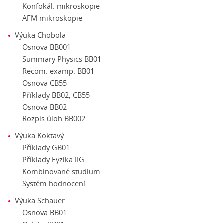
Konfokál. mikroskopie
AFM mikroskopie
Výuka Chobola
Osnova BB001
Summary Physics BB01
Recom. examp. BB01
Osnova CB55
Příklady BB02, CB55
Osnova BB02
Rozpis úloh BB002
Výuka Koktavý
Příklady GB01
Příklady Fyzika IIG
Kombinované studium
Systém hodnocení
Výuka Schauer
Osnova BB01