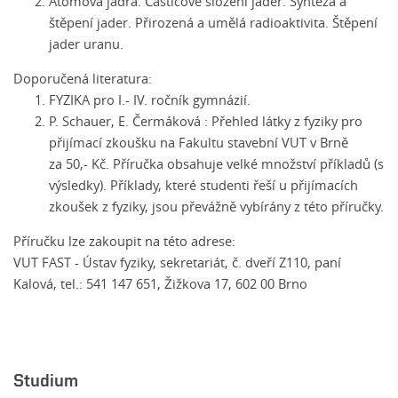
Atomová jádra. Částicové složení jader. Syntéza a
štěpení jader. Přirozená a umělá radioaktivita. Štěpení
jader uranu.
Doporučená literatura:
FYZIKA pro I.- IV. ročník gymnázií.
P. Schauer, E. Čermáková :
Přehled látky z fyziky pro
přijímací zkoušku na Fakultu stavební VUT v Brně
za 50,- Kč. Příručka obsahuje velké množství příkladů (s
výsledky). Příklady, které studenti řeší u přijímacích
zkoušek z fyziky, jsou převážně vybírány z této příručky.
Příručku lze zakoupit na této adrese:
VUT FAST - Ústav fyziky, sekretariát, č. dveří Z110, paní
Kalová, tel.: 541 147 651, Žižkova 17, 602 00 Brno
Studium