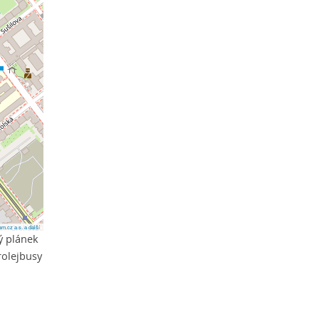
m.cz a.s. a další
ý plánek
rolejbusy