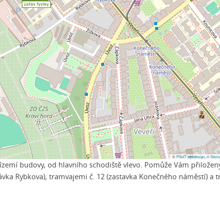
©
PSoIT webdesign
,
© Sezna
v přízemí budovy, od hlavního schodiště vlevo. Pomůže Vám přiložen
ávka Rybkova), tramvajemi č. 12 (zastavka Konečného náměstí) a t