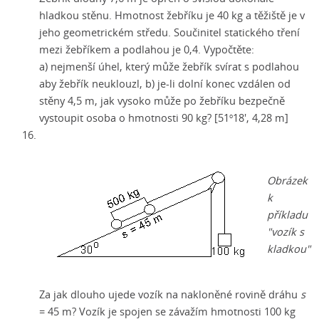
hladkou stěnu. Hmotnost žebříku je 40 kg a těžiště je v
jeho geometrickém středu. Součinitel statického tření
mezi žebříkem a podlahou je 0,4. Vypočtěte:
a) nejmenší úhel, který může žebřík svírat s podlahou
aby žebřík neuklouzl,
b) je-li
dolní konec vzdálen od
stěny 4,5 m, jak vysoko může po žebříku bezpečně
vystoupit osoba o hmotnosti 90 kg? [51
18', 4,28 m]
o
Obrázek
k
příkladu
"vozík s
kladkou"
Za jak dlouho ujede vozík na nakloněné rovině dráhu
s
= 45 m? Vozík je spojen se závažím hmotnosti 100 kg