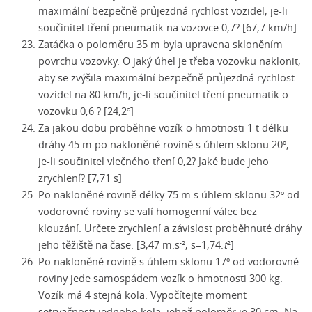
maximální bezpečně průjezdná rychlost vozidel,
je-li
součinitel tření pneumatik na vozovce 0,7? [67,7 km/h]
Zatáčka o poloměru 35 m byla upravena skloněním
povrchu vozovky. O jaký úhel je třeba vozovku naklonit,
aby se zvýšila maximální bezpečně průjezdná rychlost
vozidel na 80 km/h,
je-li
součinitel tření pneumatik o
vozovku 0,6 ? [24,2
]
o
Za jakou dobu proběhne vozík o hmotnosti 1 t délku
dráhy 45 m po nakloněné rovině s úhlem sklonu 20
,
o
je-li
součinitel vlečného tření 0,2? Jaké bude jeho
zrychlení? [7,71 s]
Po nakloněné rovině délky 75 m s úhlem sklonu 32
od
o
vodorovné roviny se valí homogenní válec bez
klouzání. Určete zrychlení a závislost proběhnuté dráhy
jeho těžiště na čase. [3,47 m.s
, s=1,74.
t
]
-2
2
Po nakloněné rovině s úhlem sklonu 17
od vodorovné
o
roviny jede samospádem vozík o hmotnosti 300 kg.
Vozík má 4 stejná kola. Vypočítejte moment
setrvačnosti jednoho kola, jehož poloměr je 30 cm. Na