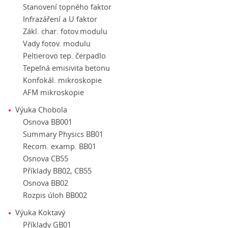
Stanovení topného faktor
Infrazáření a U faktor
Zákl. char. fotov.modulu
Vady fotov. modulu
Peltierovo tep. čerpadlo
Tepelná emisivita betonu
Konfokál. mikroskopie
AFM mikroskopie
Výuka Chobola
Osnova BB001
Summary Physics BB01
Recom. examp. BB01
Osnova CB55
Příklady BB02, CB55
Osnova BB02
Rozpis úloh BB002
Výuka Koktavý
Příklady GB01