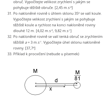
obruč. Vypočítejte velikost zrychlení s jakým se
pohybuje těžiště obruče. [2,45 m.s
]
-2
Po nakloněné rovině s úhlem sklonu 35
se valí koule.
o
Vypočítejte velikost zrychlení s jakým se pohybuje
těžiště koule a rychlost na konci nakloněné roviny
dlouhé 12 m. [4,02 m.s
, 9,82 m.s
]
-2
-1
Po nakloněné rovině se valí tenká obruč se zrychlením
těžiště
a
= 3 m.s
.
Vypočítejte úhel sklonu nakloněné
-1
roviny. [37,7
]
o
Příklad k procvičení (nebude u písemek)