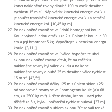
konci nakloněné roviny dlouhé 100 m vozík dosáhne
rychlosti
15 m.s
.
Nápověda: kinetická energie vozíku
-1
je součet translační kinetické energie vozíku a rotační
kinetické energie kol. [10,45 kg.m]
Po nakloněné rovině se valí dolů homogenní koule.
Koule vykoná jednu otáčku za 2 s. Poloměr koule je 30
cm a její hmotnost 5 kg. Vypočítejte kinetickou energii
koule. [3,11 J]
Po nakloněné rovině se valí válec. Vypočítejte úhel
sklonu nakloněné roviny
víte-li
, že na začátku
nakloněné roviny byl válec v klidu a na konci
nakloněné roviny dlouhé 25 m dosáhne válec rychlosti
15 m.s
. [43,5
]
-1
o
Po nakloněné rovině délky 125 m s úhlem sklonu 25
o
od vodorovné roviny se valí homogenní koule (
d
= 68
cm,
= 2500 kg m
).
Určete dráhu, kterou urazí jeho
-3
r
těžiště za 5 s,
byla-li
počáteční rychlost nulová. [37 m]
Po nakloněné rovině s úhlem sklonu 30
se valí tenká
o