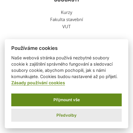
Kurzy
Fakulta stavební
VUT
Používáme cookies
O TĚCHTO WWW
Naše webová stránka používá nezbytné soubory
cookie k zajištění správného fungování a sledovací
soubory cookie, abychom pochopili, jak s námi
Ochrana osobních údajů
komunikujete. Cookies budou nastavené až po přijetí.
O těchto stránkách
Zásady používání cookies
Informace o cookies
Přijmount vše
Ústav fyziky, FAST, VUT ©
2026
|
WebDesign and System ©
2001-2026
PSoIT
Předvolby