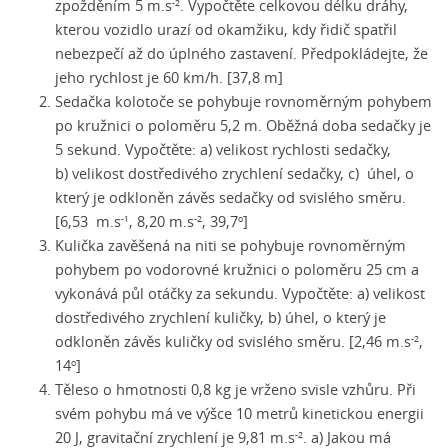
zpožděním
5 m.s
. Vypočtěte celkovou délku dráhy,
-2
kterou vozidlo urazí od okamžiku, kdy řidič spatřil
nebezpečí až do úplného zastavení. Předpokládejte, že
jeho rychlost je 60 km/h. [37,8 m]
Sedačka kolotoče se pohybuje rovnoměrným pohybem
po kružnici o poloměru 5,2 m. Oběžná doba sedačky je
5 sekund. Vypočtěte: a) velikost rychlosti sedačky,
b) velikost dostředivého zrychlení sedačky, c) úhel, o
který je odkloněn závěs sedačky od svislého směru.
[6,53 m.s
, 8,20 m.s
, 39,7
]
-1
-2
o
Kulička zavěšená na niti se pohybuje rovnoměrným
pohybem po vodorovné kružnici o poloměru 25 cm a
vykonává půl otáčky za sekundu. Vypočtěte: a) velikost
dostředivého zrychlení kuličky, b) úhel, o který je
odkloněn závěs kuličky od svislého směru. [2,46 m.s
,
-2
14
]
o
Těleso o hmotnosti 0,8 kg je vrženo svisle vzhůru. Při
svém pohybu má ve výšce 10 metrů kinetickou energii
20 J, gravitační zrychlení je
9,81 m.s
. a) Jakou má
-2