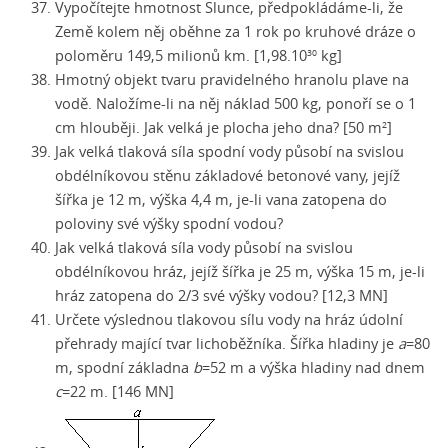
Vypočítejte hmotnost Slunce,
předpokládáme-li
, že
Země kolem něj oběhne za 1 rok po kruhové dráze o
poloměru 149,5 milionů km. [1,98.10
kg]
30
Hmotný objekt tvaru pravidelného hranolu plave na
vodě.
Naložíme-li
na něj náklad 500 kg, ponoří se o 1
cm hlouběji. Jak velká je plocha jeho dna? [50 m
]
2
Jak velká tlaková síla spodní vody působí na svislou
obdélníkovou stěnu základové betonové vany, jejíž
šířka je 12 m, výška 4,4 m,
je-li
vana zatopena do
poloviny své výšky spodní vodou?
Jak velká tlaková síla vody působí na svislou
obdélníkovou hráz, jejíž šířka je 25 m, výška 15 m,
je-li
hráz zatopena do 2/3 své výšky vodou? [12,3 MN]
Určete výslednou tlakovou sílu vody na hráz údolní
přehrady mající tvar lichoběžníka. Šířka hladiny je
a
=80
m, spodní základna
b
=52 m a výška hladiny nad dnem
c
=22 m. [146 MN]