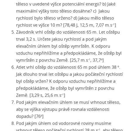
těleso v uvedené výšce potenciální energii? b) Jaké
maximální výšky toto těleso dosáhne? c) Jakou
rychlostí bylo těleso vrženo? d) Jakou mělo těleso
rychlost ve výšce 10 m? [78,48 J, 12,5 m, 7,07 m.s
]
‑1
Závodník vrhl oštěp do vzdálenosti 65 m. Let oštěpu
trval 3,2 s. Určete jakou rychlostí a pod jakým
elevačním úhlem byl oštěp vymrštěn. K odporu
vzduchu nepřihlížíme a předpokládáme, že oštěp byl
vymrštěn z povrchu Země. [25,7 m.s
, 37,7
]
-1
o
Atlet vrhl oštěp do vzdálenosti 65 m pod úhlem 38
.
o
Jak dlouho trval let oštěpu a jakou počáteční rychlostí
byl oštěp vržen? K odporu vzduchu nepřihlížíme a
předpokládáme, že oštěp byl vymrštěn z povrchu
Země. [3,29 s, 25,6 m.s
]
-1
Pod jakým elevačním úhlem se musí vrhnout těleso,
aby se výška výstupu právě rovnala vzdálenosti
dopadu? [76
]
o
Pod jakým úhlem od vodorovné roviny musíme
vrhnout těleso počáteční rychlostí
28 m.s
, aby těleso
-1