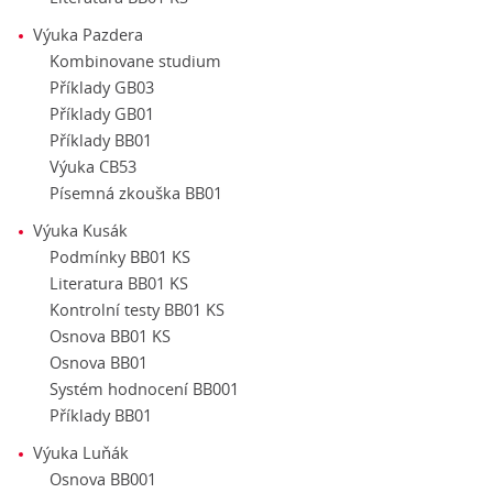
Výuka Pazdera
Kombinovane studium
Příklady GB03
Příklady GB01
Příklady BB01
Výuka CB53
Písemná zkouška BB01
Výuka Kusák
Podmínky BB01 KS
Literatura BB01 KS
Kontrolní testy BB01 KS
Osnova BB01 KS
Osnova BB01
Systém hodnocení BB001
Příklady BB01
Výuka Luňák
Osnova BB001