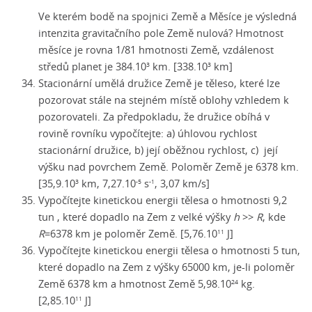
Ve kterém bodě na spojnici Země a Měsíce je výsledná
intenzita gravitačního pole Země nulová? Hmotnost
měsíce je rovna 1/81 hmotnosti Země, vzdálenost
středů planet je 384.10
km. [338.10
km]
3
3
Stacionární umělá družice Země je těleso, které lze
pozorovat stále na stejném místě oblohy vzhledem k
pozorovateli. Za předpokladu, že družice obíhá v
rovině rovníku vypočítejte: a) úhlovou rychlost
stacionární družice, b) její oběžnou rychlost, c) její
výšku nad povrchem Země. Poloměr Země je 6378 km.
[35,9.10
km, 7,27.10
s
, 3,07 km/s]
3
-5
-1
Vypočítejte kinetickou energii tělesa o hmotnosti 9,2
tun , které dopadlo na Zem z velké výšky
h
>>
R
, kde
R
=6378 km je poloměr Země. [5,76.10
J]
11
Vypočítejte kinetickou energii tělesa o hmotnosti 5 tun,
které dopadlo na Zem z výšky 65000 km,
je-li
poloměr
Země 6378 km a hmotnost Země 5,98.10
kg.
24
[2,85.10
J]
11