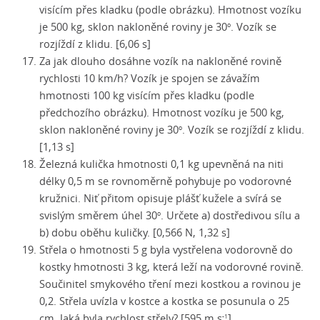
visícím přes kladku (podle obrázku). Hmotnost vozíku
je 500 kg, sklon nakloněné roviny je 30
. Vozík se
o
rozjíždí z klidu. [6,06 s]
Za jak dlouho dosáhne vozík na nakloněné rovině
rychlosti 10 km/h? Vozík je spojen se závažím
hmotnosti 100 kg visícím přes kladku (podle
předchozího obrázku). Hmotnost vozíku je 500 kg,
sklon nakloněné roviny je 30
. Vozík se rozjíždí z klidu.
o
[1,13 s]
Železná kulička hmotnosti 0,1 kg upevněná na niti
délky 0,5 m se rovnoměrně pohybuje po vodorovné
kružnici. Niť přitom opisuje plášť kužele a svírá se
svislým směrem úhel 30
. Určete a) dostředivou sílu a
o
b) dobu oběhu kuličky. [0,566 N, 1,32 s
]
Střela o hmotnosti 5 g byla vystřelena vodorovně do
kostky hmotnosti 3 kg, která leží na vodorovné rovině.
Součinitel smykového tření mezi kostkou a rovinou je
0,2. Střela uvízla v kostce a kostka se posunula o 25
cm. Jaká byla rychlost střely? [595 m.s
]
-1