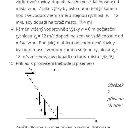
vodorovné roviny, dopadl na zem ve vzdálenosti
x
od
místa vrhu. Z jaké výšky by bylo nutno tentýž kámen
hodit ve vodorovném směru stejnou rychlostí
v
= 12
0
m/s, aby dopadl na totéž místo. [7,4 m]
Kámen vržený vodorovně z výšky
h
= 6 m počáteční
rychlostí
v
= 12 m/s dopadl na zem ve vzdálenosti
x
od
0
místa vrhu. Pod jakým úhlem od vodorovné roviny
bychom museli vrhnout kámen stejnou rychlostí
v
=
0
12 m/s ze země, aby dopadl na totéž místo. [32,4
]
o
Příklad k procvičení (nebude u písemek)
Obrázek
k
příkladu
"žebřík"
Žebřík dlouhý 7,6 m je opřen o svislou dokonale