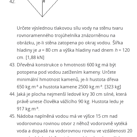
Určete výslednou tlakovou sílu vody na stěnu tvaru
rovnoramenného trojúhelníka znázorněnou na
obrázku,
je-li
stěna zatopena po okraj vodou. Šířka
hladiny je
a
= 80 cm a výška hladiny nad dnem
h
= 120
cm. [1,88 kN]
Dřevěná konstrukce o hmotnosti 600 kg má být
potopena pod vodou zatížením kameny. Určete
minimální hmotnost kamenů,
je-li
hustota dřeva
650 kg.m
a hustota kamene
2500 kg.m
. [323 kg]
-3
-3
Jaká je plocha nejmenší ledové kry 30 cm silné, která
právě unese člověka vážícího 90 kg. Hustota ledu je
917 kg.m
.
-3
Nádoba naplněná vodou má ve výšce 15 cm nad
vodorovnou rovinou otvor z něhož vodorovně vytéká
voda a dopadá na vodorovnou rovinu ve vzdálenosti 20