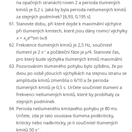
na opačných stranách) roven 2 a perioda tlumených
kmitů je 0,2 s. Jaká by byla perioda netlumených kmitů
za stejných podmínek? [6,93, 0,195 s]
Stanovte dobu, při které dojde k maximální výchylce
při tlumených kmitech, které jsou dány rovnicí výchylky
x
=
x
e
sin (
t
)
-
t
w
d
0
Frekvence tlumených kmitů je 2,5 Hz, součinitel
tlumení je
2 s
a počáteční fáze je
/4. Stanovte čas,
-1
p
pro který bude výchylka tlumených kmitů maximální.
Pozorováním tlumeného pohybu bylo zjištěno, že po
dvou po sobě jdoucích výchylkách na stejnou stranu se
amplituda kmitů zmenšila o 6/10 a že perioda
tlumených kmitů je 0,5 s. Určete součinitel tlumení a
frekvenci netlumených kmitů, které by probíhaly za
stejných podmínek.
Perioda netlumeného kmitavého pohybu je 80 ms.
Určete, zda je tato soustava tlumena podkriticky,
kriticky nebo nadkriticky,
je-li
součinitel tlumených
kmitů
50 s
.
-1