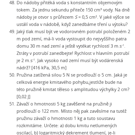
Do nádoby přitéká voda s konstantním objemovým
tokem. Za jednu sekundu přiteče 150 cm
vody. Na dně
3
nádoby je otvor s průřezem
S
= 0,5 cm
. V jaké výšce se
2
ustálí voda v nádobě, když zanedbáme tření u výtoku?
Jaký tlak musí být ve vodorovném potrubí položeném 2
m pod zemí,
má-li
voda vystoupit do nejvyššího patra
domu 30 m nad zemí a ještě vytékat rychlostí
3 m.s
.
-1
Ztráty v potrubí zanedbejte! Rychlost v hlavním potrubí
je
2 m.s
.
Jak vysoko nad zemí musí být vodárenská
-1
nádrž? [416 kPa, 30,5 m]
Pružina zatížená silou 5 N se prodlouží o 5 cm. Jaká je
celková energie kmitavého pohybu,jestliže bude na
této pružině kmitat těleso s amplitudou výchylky 2 cm?
[0,02 J]
Závaží o hmotnosti 5 kg zavěšené na pružině ji
prodlouží o 122 mm. Místo něj pak zavěsíme na tutéž
pružinu závaží o hmotnosti 1 kg a tuto soustavu
rozkmitáme. Určete: a) dobu kmitu netlumených
oscilací, b) logaritmický dekrement tlumení,
je-li