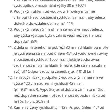
vystoupilo do maximální výšky 30 m? [60
]
o
Pod jakým úhlem od vodorovné roviny musíme
vrhnout těleso počáteční rychlostí
28 m.s
, aby těleso
-1
doletělo do vzdálenosti 30 m? [11
]
o
Pod jakým elevačním úhlem se musí vrhnout těleso,
aby výška výstupu byla dvakrát větší než vzdálenost
dopadu? [83
]
o
Z děla umístěného na pobřeží 30 m nad hladinou moře
je vystřelena střela pod úhlem 45
od vodorovné roviny
o
s počáteční rychlostí
1000 m.s
. Jaká je vodorovná
-1
vzdálenost místa na hladině moře, kde střela zasáhne
svůj cíl? Odpor vzduchu zanedbejte. [101,8 km]
Tenisový míček je odpálený vodorovným směrem ve
výšce 120 cm nad zemí rychlostí 42 m.s
,
-1
(
g
= 9,81 m.s
)
. Vypočítejte: a) dobu trvání letu míčku,
-2
než dopadne na zem, b) vzdálenost dopadu míčku od
hráče. [0,5 s, 20,8 m]
Kámen vržený rychlostí
v
= 12 m/s pod úhlem 45
od
o
0