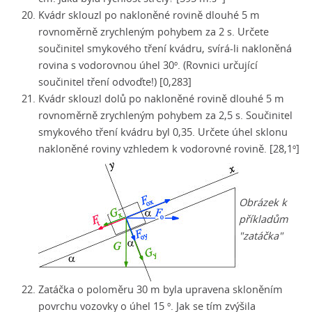
Kvádr sklouzl po nakloněné rovině dlouhé 5 m
rovnoměrně zrychleným pohybem za 2 s. Určete
součinitel smykového tření kvádru,
svírá-li
nakloněná
rovina s vodorovnou úhel 30
. (Rovnici určující
o
součinitel tření odvoďte!) [0,283]
Kvádr sklouzl dolů po nakloněné rovině dlouhé 5 m
rovnoměrně zrychleným pohybem za 2,5 s. Součinitel
smykového tření kvádru byl 0,35. Určete úhel sklonu
nakloněné roviny vzhledem k vodorovné rovině. [28,1
]
o
Obrázek k
příkladům
"zatáčka"
Zatáčka o poloměru 30 m byla upravena skloněním
povrchu vozovky o úhel 15
. Jak se tím zvýšila
o