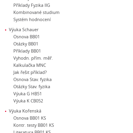
Příklady Fyzika IIG
Kombinované studium
Systém hodnocení
Výuka Schauer
Osnova BB01
Otázky BB01
Příklady BB01
Vyhodn. přím. měř.
Kalkulačka MNC
Jak řešit příklad?
Osnova Stav. fyzika
Otázky Stav. fyzika
Výuka G HB51
Výuka K CB052
Výuka Kořenská
Osnova BB01 KS
Kontr. testy BB01 KS
Literatura BB01 KS