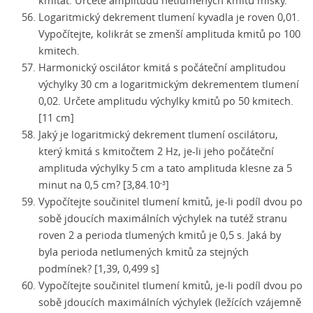
kmitat. Určete amplitudu netlumených kmitů misky.
Logaritmický dekrement tlumení kyvadla je roven 0,01.
Vypočítejte, kolikrát se zmenší amplituda kmitů po 100
kmitech.
Harmonický oscilátor kmitá s počáteční amplitudou
výchylky 30 cm a logaritmickým dekrementem tlumení
0,02. Určete amplitudu výchylky kmitů po 50 kmitech.
[11 cm]
Jaký je logaritmický dekrement tlumení oscilátoru,
který kmitá s kmitočtem 2 Hz,
je-li
jeho počáteční
amplituda výchylky 5 cm a tato amplituda klesne za 5
minut na 0,5 cm? [3,84.10
]
-3
Vypočítejte součinitel tlumení kmitů,
je-li
podíl dvou po
sobě jdoucích maximálních výchylek na tutéž stranu
roven 2 a perioda tlumených kmitů je 0,5 s. Jaká by
byla perioda netlumených kmitů za stejných
podmínek? [1,39, 0,499 s]
Vypočítejte součinitel tlumení kmitů,
je-li
podíl dvou po
sobě jdoucích maximálních výchylek (ležících vzájemně