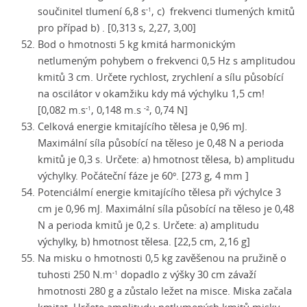
součinitel tlumení
6,8 s
,
c) frekvenci tlumených kmitů
-1
pro případ b) . [0,313 s, 2,27, 3,00]
Bod o hmotnosti 5 kg kmitá harmonickým
netlumeným pohybem o frekvenci 0,5 Hz s amplitudou
kmitů 3 cm. Určete rychlost, zrychlení a sílu působící
na oscilátor v okamžiku kdy má výchylku 1,5 cm!
[0,082 m.s
, 0,148 m.s
, 0,74 N]
-1
-2
Celková energie kmitajícího tělesa je 0,96 mJ.
Maximální síla působící na těleso je 0,48 N a perioda
kmitů je 0,3 s. Určete: a) hmotnost tělesa, b) amplitudu
výchylky. Počáteční fáze je 60
. [273 g, 4 mm ]
o
Potenciálmí energie kmitajícího tělesa při výchylce 3
cm je 0,96 mJ. Maximální síla působící na těleso je 0,48
N a perioda kmitů je 0,2 s. Určete: a) amplitudu
výchylky, b) hmotnost tělesa. [22,5 cm, 2,16 g]
Na misku o hmotnosti 0,5 kg zavěšenou na pružině o
tuhosti
250 N.m
dopadlo z výšky 30 cm závaží
-1
hmotnosti 280 g a zůstalo ležet na misce. Miska začala