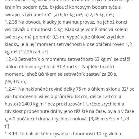
krajním bodem tyče, b) jdoucí koncovým bodem tyče a
svírající s tyčí úhel 35°. [a) 6,67 kg.m
; b) 2,19 kg.m
]
2
2
1.2.38 Na obvodu kladky je navinut provaz, na jehož konci
visí závaží o hmotnosti 5 kg. Kladka je volně otáčivá kolem
své osy a má poloměr 0,3 m. Vypočítejte úhlové zrychlení
kladky, je-li její moment setrvačnosti k ose otáčení roven 1,2
kg.m
. [12,26 rad.s
]
2
-2
1.2.40 Setrvačník o momentu setrvačnosti 63 kg.m
se otáčí
2
stálou úhlovou rychlostí 31,4 rad.s
. Najděte brzdící
-1
moment, jehož účinkem se setrvačník zastaví za 20 s.
[98,9 N.m]
1.2.41 Na nakloněné rovině délky 75 m s úhlem sklonu 32° se
valí homogenní válec o průměru 68 cm, délce 120 cm a
hustotě 2400 kg.m
bez prokluzování. Určete zrychlení a
-3
závislost proběhnuté dráhy jeho těžiště na čase, byla-li v čase
t
= 0 počáteční dráha i rychlost nulová. [3,46 m.s
; s = 1,73
-2
0
t
]
2
1.3.14 Do balistického kyvadla s hmotností 10 kg vletí a