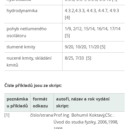
hydrodynamika
4.3.2,4.3.3, 4.4.3, 4.4.7, 4.9.3
[4]
pohyb netlumeného
1/9, 2/12, 15/14, 16/14, 17/14
oscilátoru
[5]
tlumené kmity
9/20, 10/20, 11/20 [5]
nucené kmity, skládání
8/25, 7/33 [5]
kmitů
Čísla příkladů jsou ze skript:
poznámka
formát
autoři, název a rok vydání
u příkladů
odkazu
skript:
[1]
číslo/strana
Prof.Ing. Bohumil Koktavý,CSc.:
Úvod do studia fyziky, 2006,1998,
1995