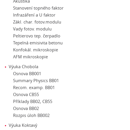
Akustika
Stanovení topného faktor
Infrazáření a U faktor
Zákl. char. fotov.modulu
Vady fotov. modulu
Peltierovo tep. čerpadlo
Tepelná emisivita betonu
Konfokál. mikroskopie
AFM mikroskopie
Výuka Chobola
Osnova BB001
Summary Physics BB01
Recom. examp. BB01
Osnova CB55
Příklady BB02, CB55
Osnova BB02
Rozpis úloh BB002
Výuka Koktavý