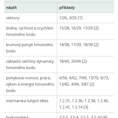
náplň
příklady
vektory
1/26, 3/26 [1]
dráha, rychlost a zrychlení
15/28, 16/29, 17/29 [2]
hmotného bodu
kruhový pohyb hmotného
14/38, 17/39, 18/39 [2]
bodu
základní veličiny dynamiky
18/49, 20/49 [2]
hmotného bodu
pohybová rovnice, práce,
6/56, 4/62, 7/69, 13/70, 6/73,
výkon a energie hmotného
13/82, 4/84, 3/87 [2]
bodu
mechanika tuhých těles
1.2.31, 1.2.36, 1.2.38, 1.2.40,
1.2.41, 1.3.14 [3]
hydrostatika
3.3.3, 3.5.4, 3.5.5, 3.5.10 [4]