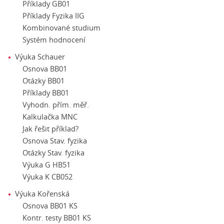
Příklady GB01
Příklady Fyzika IIG
Kombinované studium
Systém hodnocení
Výuka Schauer
Osnova BB01
Otázky BB01
Příklady BB01
Vyhodn. přím. měř.
Kalkulačka MNC
Jak řešit příklad?
Osnova Stav. fyzika
Otázky Stav. fyzika
Výuka G HB51
Výuka K CB052
Výuka Kořenská
Osnova BB01 KS
Kontr. testy BB01 KS