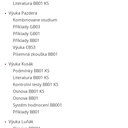
Literatura BB01 KS
Výuka Pazdera
Kombinovane studium
Příklady GB03
Příklady GB01
Příklady BB01
Výuka CB53
Písemná zkouška BB01
Výuka Kusák
Podmínky BB01 KS
Literatura BB01 KS
Kontrolní testy BB01 KS
Osnova BB01 KS
Osnova BB01
Systém hodnocení BB001
Příklady BB01
Výuka Luňák