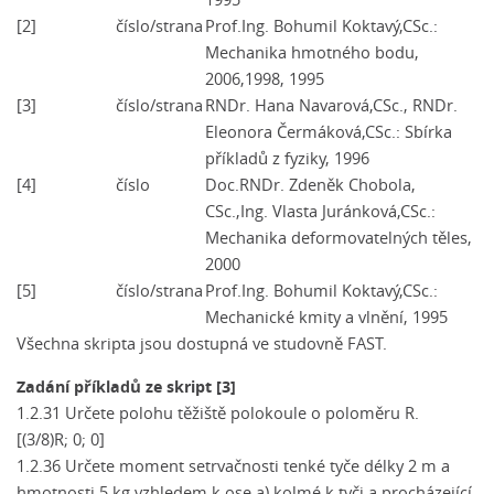
[2]
číslo/strana
Prof.Ing. Bohumil Koktavý,CSc.:
Mechanika hmotného bodu,
2006,1998, 1995
[3]
číslo/strana
RNDr. Hana Navarová,CSc., RNDr.
Eleonora Čermáková,CSc.: Sbírka
příkladů z fyziky, 1996
[4]
číslo
Doc.RNDr. Zdeněk Chobola,
CSc.,Ing. Vlasta Juránková,CSc.:
Mechanika deformovatelných těles,
2000
[5]
číslo/strana
Prof.Ing. Bohumil Koktavý,CSc.:
Mechanické kmity a vlnění, 1995
Všechna skripta jsou dostupná ve studovně FAST.
Zadání příkladů ze skript [3]
1.2.31 Určete polohu těžiště polokoule o poloměru R.
[(3/8)R; 0; 0]
1.2.36 Určete moment setrvačnosti tenké tyče délky 2 m a
hmotnosti 5 kg vzhledem k ose a) kolmé k tyči a procházející