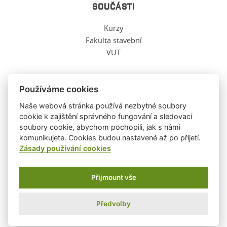
SOUČÁSTI
Kurzy
Fakulta stavební
VUT
Používáme cookies
O TĚCHTO WWW
Naše webová stránka používá nezbytné soubory
cookie k zajištění správného fungování a sledovací
soubory cookie, abychom pochopili, jak s námi
Ochrana osobních údajů
komunikujete. Cookies budou nastavené až po přijetí.
O těchto stránkách
Zásady používání cookies
Informace o cookies
Přijmount vše
Ústav fyziky, FAST, VUT ©
2026
|
WebDesign and System ©
2001-2026
PSoIT
Předvolby