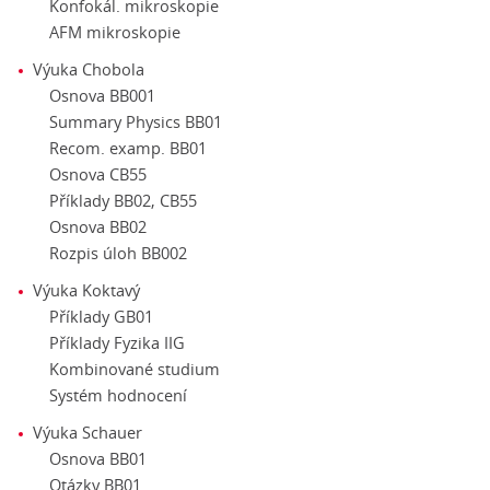
Konfokál. mikroskopie
AFM mikroskopie
Výuka Chobola
Osnova BB001
Summary Physics BB01
Recom. examp. BB01
Osnova CB55
Příklady BB02, CB55
Osnova BB02
Rozpis úloh BB002
Výuka Koktavý
Příklady GB01
Příklady Fyzika IIG
Kombinované studium
Systém hodnocení
Výuka Schauer
Osnova BB01
Otázky BB01