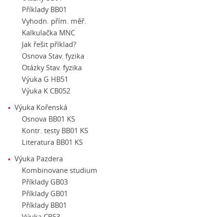
Příklady BB01
Vyhodn. přím. měř.
Kalkulačka MNC
Jak řešit příklad?
Osnova Stav. fyzika
Otázky Stav. fyzika
Výuka G HB51
Výuka K CB052
Výuka Kořenská
Osnova BB01 KS
Kontr. testy BB01 KS
Literatura BB01 KS
Výuka Pazdera
Kombinovane studium
Příklady GB03
Příklady GB01
Příklady BB01
Výuka CB53