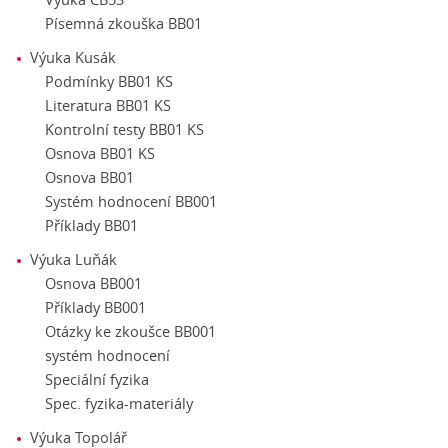
Písemná zkouška BB01
Výuka Kusák
Podmínky BB01 KS
Literatura BB01 KS
Kontrolní testy BB01 KS
Osnova BB01 KS
Osnova BB01
Systém hodnocení BB001
Příklady BB01
Výuka Luňák
Osnova BB001
Příklady BB001
Otázky ke zkoušce BB001
systém hodnocení
Speciální fyzika
Spec. fyzika-materiály
Výuka Topolář