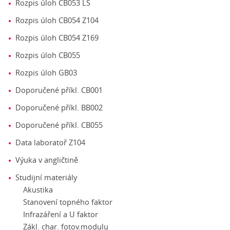
Rozpis úloh CB053 LS
Rozpis úloh CB054 Z104
Rozpis úloh CB054 Z169
Rozpis úloh CB055
Rozpis úloh GB03
Doporučené příkl. CB001
Doporučené příkl. BB002
Doporučené příkl. CB055
Data laboratoř Z104
Výuka v angličtině
Studijní materiály
Akustika
Stanovení topného faktor
Infrazáření a U faktor
Zákl. char. fotov.modulu