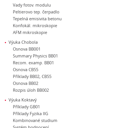
Vady fotov. modulu
Peltierovo tep. čerpadlo
Tepelná emisivita betonu
Konfokál. mikroskopie
AFM mikroskopie
Výuka Chobola
Osnova BB001
Summary Physics BB01
Recom. examp. BB01
Osnova CB55
Příklady BB02, CB55
Osnova BB02
Rozpis úloh BB002
Výuka Koktavý
Příklady GB01
Příklady Fyzika IIG
Kombinované studium
Systém hodnocení