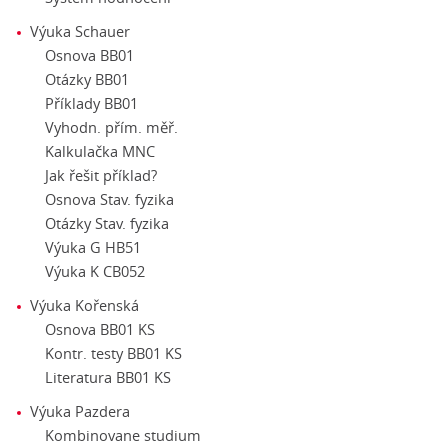
Výuka Schauer
Osnova BB01
Otázky BB01
Příklady BB01
Vyhodn. přím. měř.
Kalkulačka MNC
Jak řešit příklad?
Osnova Stav. fyzika
Otázky Stav. fyzika
Výuka G HB51
Výuka K CB052
Výuka Kořenská
Osnova BB01 KS
Kontr. testy BB01 KS
Literatura BB01 KS
Výuka Pazdera
Kombinovane studium