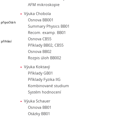
AFM mikroskopie
Výuka Chobola
Osnova BB001
připočítá k
Summary Physics BB01
Recom. examp. BB01
Osnova CB55
 přihlásí
Příklady BB02, CB55
Osnova BB02
Rozpis úloh BB002
Výuka Koktavý
Příklady GB01
Příklady Fyzika IIG
Kombinované studium
Systém hodnocení
Výuka Schauer
Osnova BB01
Otázky BB01