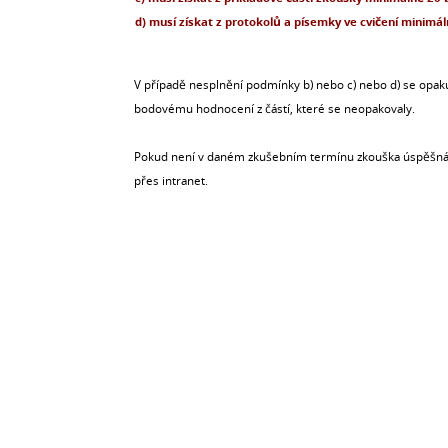
d) musí získat z protokolů a písemky ve cvičení minimá
V případě nesplnění podmínky b) nebo c) nebo d) se opaku
bodovému hodnocení z částí, které se neopakovaly.
Pokud není v daném zkušebním termínu zkouška úspěšná, ho
přes intranet.