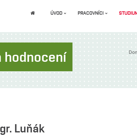
ÚVOD
PRACOVNÍCI
STUDIU
m hodnocení
Do
gr. Luňák