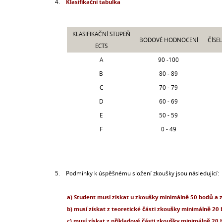
4.
Klasifikační tabulka
KLASIFIKAČNÍ STUPEŇ
BODOVÉ HODNOCENÍ
ČÍSE
ECTS
A
90 -100
B
80 - 89
C
70 - 79
D
60 - 69
E
50 - 59
F
0 - 49
5.
Podmínky k úspěšnému složení zkoušky jsou následující:
a) Student musí získat u zkoušky minimálně 50 bodů a 
b) musí získat z teoretické části zkoušky minimálně 20
c) musí získat z příkladové části zkoušky minimálně 20 