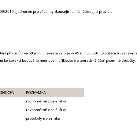
/2010 sjednocen pro všechny zkoušející a má následující pravidla:
ítání příkladů trvá 60 minut, teoretické otázky 45 minut. Ústní zkoušení trvá maxim
čeno ke korekci bodového hodnocení příkladové a teoretické části písemné zkoušky.
DNOCENÍ
POZNÁMKA
rovnoměrně z celé látky
rovnoměrně z celé látky
protokoly a písemka