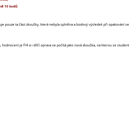
lně 10 bodů
je pouze ta část zkoušky, která nebyla splněna a bodový výsledek při opakování se 
dnocení je F/4 a i dílčí oprava se počítá jako nová zkouška, na kterou se student