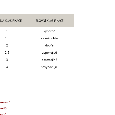
LNÁ KLASIFIKACE
SLOVNÍ KLASIFIKACE
1
výborně
1,5
velmi dobře
2
dobře
2,5
uspokojivě
3
dostatečně
4
nevyhovující
zároveň
 bodů,
bodů,