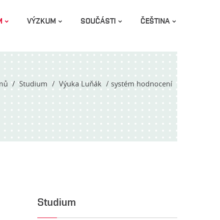
M
VÝZKUM
SOUČÁSTI
ČEŠTINA
mů
Studium
Výuka Luňák
systém hodnocení
Studium