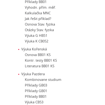
Příklady BB01
Vyhodn. přím. měř.
Kalkulačka MNC
Jak řešit příklad?
Osnova Stav. fyzika
Otázky Stav. fyzika
Výuka G HB51
Výuka K CB052
Výuka Kořenská
Osnova BB01 KS
Kontr. testy BB01 KS
Literatura BB01 KS
Výuka Pazdera
Kombinovane studium
Příklady GB03
Příklady GB01
Příklady BB01
Výuka CB53