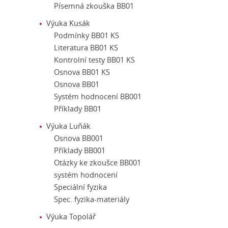
Písemná zkouška BB01
Výuka Kusák
Podmínky BB01 KS
Literatura BB01 KS
Kontrolní testy BB01 KS
Osnova BB01 KS
Osnova BB01
Systém hodnocení BB001
Příklady BB01
Výuka Luňák
Osnova BB001
Příklady BB001
Otázky ke zkoušce BB001
systém hodnocení
Speciální fyzika
Spec. fyzika-materiály
Výuka Topolář