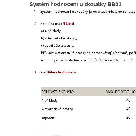
Systém hodnocení u zkoušky BB01
1.
Systém hodnocení u zkoušky je od akademického roku 2009
2.
Zkouška má
tři části
:
a) 4 příklady,
b) 4 teoretické otázky,
c) ústní část zkoušky.
Příklady a teoretické otázky se zpracovávají písemně, poč
minut, týká se základních principů. Ústní zkoušení je ur
3.
Rozdělení hodnocení
SOUČÁSTI ZKOUŠKY
MAX. BODOVÉ HO
4 příklady
40
4 teoretické otázky
40
zápočet
20