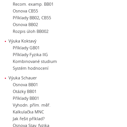
Recom. examp. BB01
Osnova CB55
Příklady BB02, CB55
Osnova BB02
Rozpis úloh BB002
Výuka Koktavý
Příklady GB01
Příklady Fyzika IIG
Kombinované studium
Systém hodnocení
Výuka Schauer
Osnova BB01
Otázky BB01
Příklady BB01
Vyhodn. přím. měř.
Kalkulačka MNC
Jak řešit příklad?
Osnova Stav. fyzika