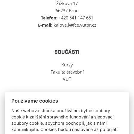
Žižkova 17
66237 Brno
Telefon:
+420 541 147 651
E-mail:
kalova.l@fce.vutbr.cz
SOUČÁSTI
Kurzy
Fakulta stavební
VUT
Používáme cookies
O TĚCHTO WWW
Naše webová stránka používá nezbytné soubory
cookie k zajištění správného fungování a sledovací
soubory cookie, abychom pochopili, jak s námi
Ochrana osobních údajů
komunikujete. Cookies budou nastavené až po přijetí.
O těchto stránkách