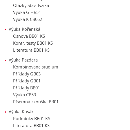
Otázky Stav. fyzika
Výuka G HB51
Výuka K CB052
Výuka Kořenská
Osnova BB01 KS
Kontr. testy BB01 KS
Literatura BB01 KS
Výuka Pazdera
Kombinovane studium
Příklady GB03
Příklady GB01
Příklady BB01
Výuka CB53
Písemná zkouška BB01
Výuka Kusák
Podmínky BB01 KS
Literatura BB01 KS