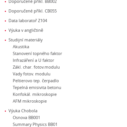
Doporučené příkl. BB002
Doporučené příkl. CB055
Data laboratoř Z104
Výuka v angličtině
Studijní materiály
Akustika
Stanovení topného faktor
Infrazáření a U faktor
Zákl. char. fotov.modulu
Vady fotov. modulu
Peltierovo tep. čerpadlo
Tepelná emisivita betonu
Konfokál. mikroskopie
AFM mikroskopie
Výuka Chobola
Osnova BB001
Summary Physics BB01