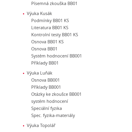
Písemná zkouška BB01
Výuka Kusák
Podmínky BB01 KS
Literatura BB01 KS
Kontrolní testy BB01 KS
Osnova BB01 KS
Osnova BB01
Systém hodnocení BB001
Příklady BB01
Výuka Luňák
Osnova BB001
Příklady BB001
Otázky ke zkoušce BB001
systém hodnocení
Speciální fyzika
Spec. fyzika-materiály
Výuka Topolář