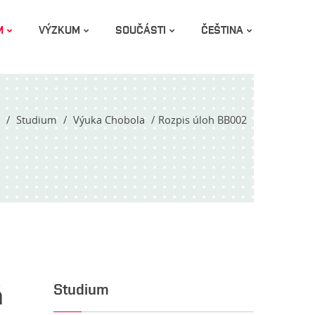
M
VÝZKUM
SOUČÁSTI
ČEŠTINA
Studium
Výuka Chobola
Rozpis úloh BB002
á
Studium