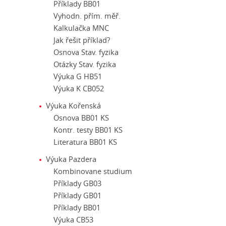
Příklady BB01
Vyhodn. přím. měř.
Kalkulačka MNC
Jak řešit příklad?
Osnova Stav. fyzika
Otázky Stav. fyzika
Výuka G HB51
Výuka K CB052
Výuka Kořenská
Osnova BB01 KS
Kontr. testy BB01 KS
Literatura BB01 KS
Výuka Pazdera
Kombinovane studium
Příklady GB03
Příklady GB01
Příklady BB01
Výuka CB53