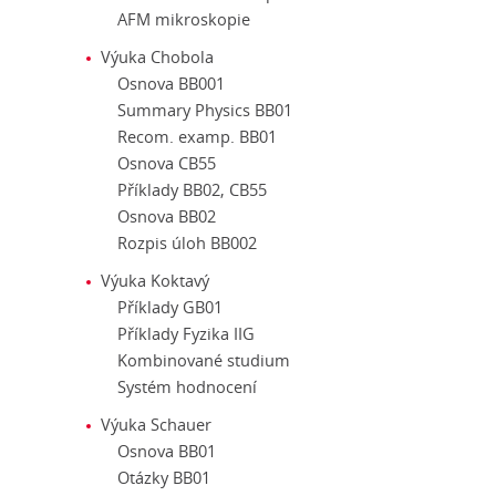
AFM mikroskopie
Výuka Chobola
Osnova BB001
Summary Physics BB01
Recom. examp. BB01
Osnova CB55
Příklady BB02, CB55
Osnova BB02
Rozpis úloh BB002
Výuka Koktavý
Příklady GB01
Příklady Fyzika IIG
Kombinované studium
Systém hodnocení
Výuka Schauer
Osnova BB01
Otázky BB01