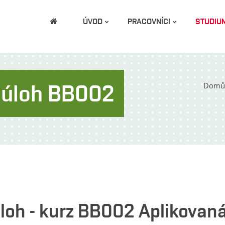
ÚVOD
PRACOVNÍCI
STUDIU
s úloh BB002
Domů
úloh - kurz BB002 Aplikovan