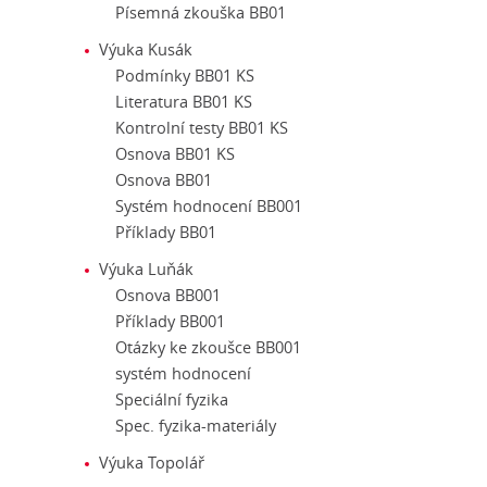
Písemná zkouška BB01
Výuka Kusák
Podmínky BB01 KS
Literatura BB01 KS
Kontrolní testy BB01 KS
Osnova BB01 KS
Osnova BB01
Systém hodnocení BB001
Příklady BB01
Výuka Luňák
Osnova BB001
Příklady BB001
Otázky ke zkoušce BB001
systém hodnocení
Speciální fyzika
Spec. fyzika-materiály
Výuka Topolář