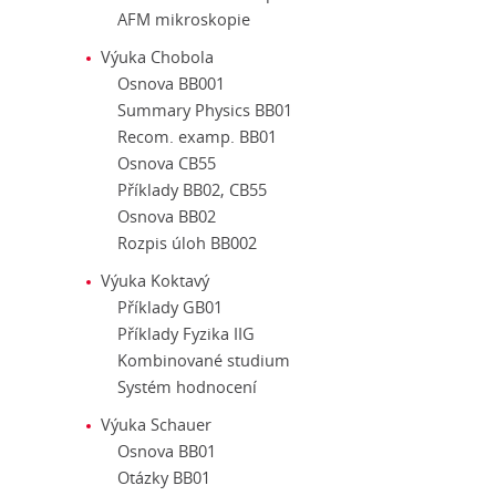
AFM mikroskopie
Výuka Chobola
Osnova BB001
Summary Physics BB01
Recom. examp. BB01
Osnova CB55
Příklady BB02, CB55
Osnova BB02
Rozpis úloh BB002
Výuka Koktavý
Příklady GB01
Příklady Fyzika IIG
Kombinované studium
Systém hodnocení
Výuka Schauer
Osnova BB01
Otázky BB01