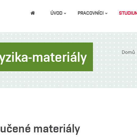
ÚVOD
PRACOVNÍCI
STUDIU
yzika-materiály
Domů
ručené materiály