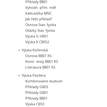
Příklady BB01
Vyhodn. přím. měř.
Kalkulačka MNC
Jak řešit příklad?
Osnova Stav. fyzika
Otázky Stav. fyzika
Výuka G HB51
Výuka K CB052
Výuka Kořenská
Osnova BB01 KS
Kontr. testy BB01 KS
Literatura BB01 KS
Výuka Pazdera
Kombinovane studium
Příklady GB03
Příklady GB01
Příklady BB01
Výuka CB53