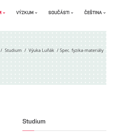
M
VÝZKUM
SOUČÁSTI
ČEŠTINA
Studium
Výuka Luňák
Spec. fyzika-materiály
Studium