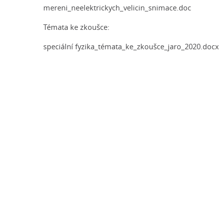
mereni_neelektrickych_velicin_snimace.doc
Témata ke zkoušce:
speciální fyzika_témata_ke_zkoušce_jaro_2020.docx