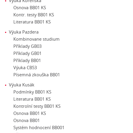
Výuka Kořenská
Osnova BB01 KS
Kontr. testy BB01 KS
Literatura BB01 KS
Výuka Pazdera
Kombinovane studium
Příklady GB03
Příklady GB01
Příklady BB01
Výuka CB53
Písemná zkouška BB01
Výuka Kusák
Podmínky BB01 KS
Literatura BB01 KS
Kontrolní testy BB01 KS
Osnova BB01 KS
Osnova BB01
Systém hodnocení BB001