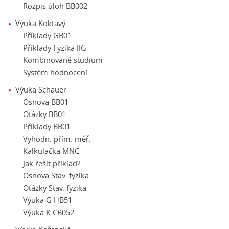
Rozpis úloh BB002
Výuka Koktavý
Příklady GB01
Příklady Fyzika IIG
Kombinované studium
Systém hodnocení
Výuka Schauer
Osnova BB01
Otázky BB01
Příklady BB01
Vyhodn. přím. měř.
Kalkulačka MNC
Jak řešit příklad?
Osnova Stav. fyzika
Otázky Stav. fyzika
Výuka G HB51
Výuka K CB052