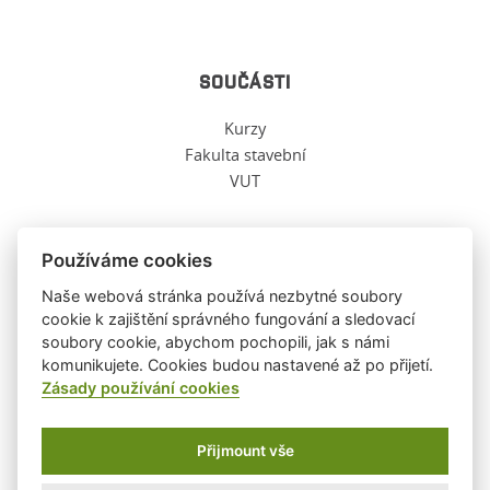
SOUČÁSTI
Kurzy
Fakulta stavební
VUT
Používáme cookies
O TĚCHTO WWW
Naše webová stránka používá nezbytné soubory
cookie k zajištění správného fungování a sledovací
soubory cookie, abychom pochopili, jak s námi
Ochrana osobních údajů
komunikujete. Cookies budou nastavené až po přijetí.
O těchto stránkách
Zásady používání cookies
Informace o cookies
Přijmount vše
Ústav fyziky, FAST, VUT ©
2026
|
WebDesign and System ©