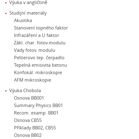
Výuka v angličtině
Studijní materiály
Akustika
Stanovení topného faktor
Infrazáření a U faktor
Zákl. char. fotov.modulu
Vady fotov. modulu
Peltierovo tep. čerpadlo
Tepelná emisivita betonu
Konfokál. mikroskopie
AFM mikroskopie
Výuka Chobola
Osnova BB001
Summary Physics BB01
Recom. examp. BB01
Osnova CB55
Příklady BB02, CB55
Osnova BB02