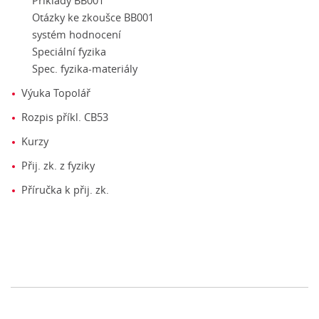
Příklady BB001
Otázky ke zkoušce BB001
systém hodnocení
Speciální fyzika
Spec. fyzika-materiály
Výuka Topolář
Rozpis příkl. CB53
Kurzy
Přij. zk. z fyziky
Příručka k přij. zk.