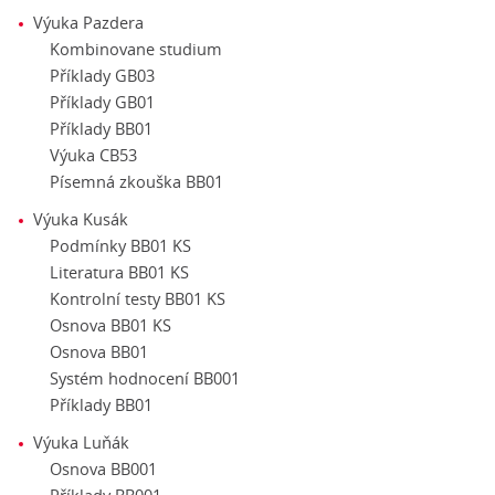
Výuka Pazdera
Kombinovane studium
Příklady GB03
Příklady GB01
Příklady BB01
Výuka CB53
Písemná zkouška BB01
Výuka Kusák
Podmínky BB01 KS
Literatura BB01 KS
Kontrolní testy BB01 KS
Osnova BB01 KS
Osnova BB01
Systém hodnocení BB001
Příklady BB01
Výuka Luňák
Osnova BB001