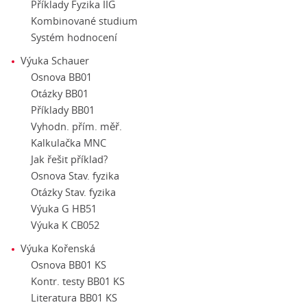
Příklady Fyzika IIG
Kombinované studium
Systém hodnocení
Výuka Schauer
Osnova BB01
Otázky BB01
Příklady BB01
Vyhodn. přím. měř.
Kalkulačka MNC
Jak řešit příklad?
Osnova Stav. fyzika
Otázky Stav. fyzika
Výuka G HB51
Výuka K CB052
Výuka Kořenská
Osnova BB01 KS
Kontr. testy BB01 KS
Literatura BB01 KS