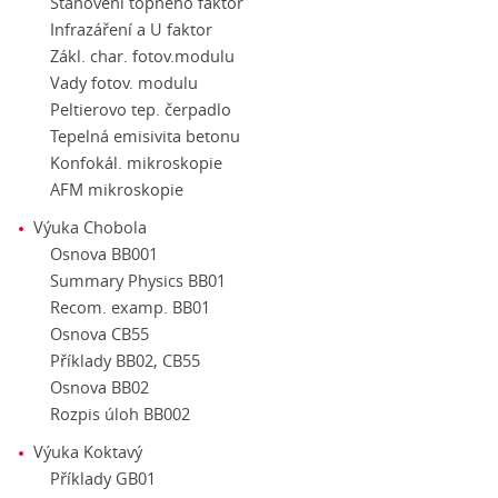
Stanovení topného faktor
Infrazáření a U faktor
Zákl. char. fotov.modulu
Vady fotov. modulu
Peltierovo tep. čerpadlo
Tepelná emisivita betonu
Konfokál. mikroskopie
AFM mikroskopie
Výuka Chobola
Osnova BB001
Summary Physics BB01
Recom. examp. BB01
Osnova CB55
Příklady BB02, CB55
Osnova BB02
Rozpis úloh BB002
Výuka Koktavý
Příklady GB01