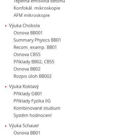
Tepelná emisivita betonu
Konfokál. mikroskopie
AFM mikroskopie
Výuka Chobola
Osnova BB001
Summary Physics BB01
Recom. examp. BB01
Osnova CB55
Příklady BB02, CB55
Osnova BB02
Rozpis úloh BB002
Výuka Koktavý
Příklady GB01
Příklady Fyzika IIG
Kombinované studium
Systém hodnocení
Výuka Schauer
Osnova BB01