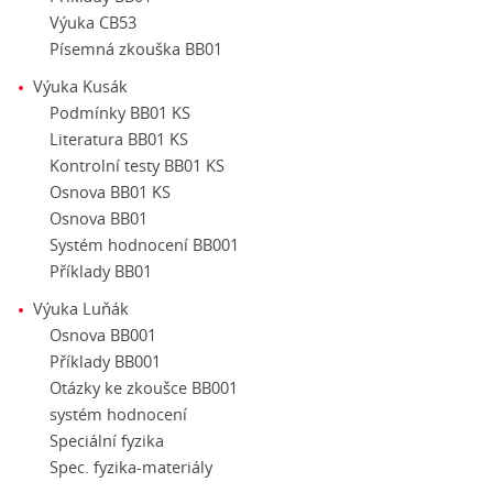
Výuka CB53
Písemná zkouška BB01
Výuka Kusák
Podmínky BB01 KS
Literatura BB01 KS
Kontrolní testy BB01 KS
Osnova BB01 KS
Osnova BB01
Systém hodnocení BB001
Příklady BB01
Výuka Luňák
Osnova BB001
Příklady BB001
Otázky ke zkoušce BB001
systém hodnocení
Speciální fyzika
Spec. fyzika-materiály