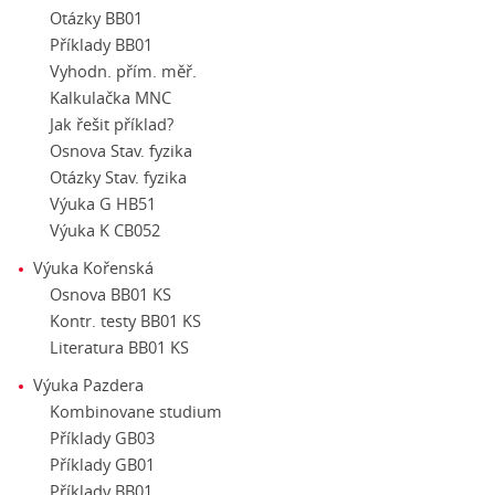
Otázky BB01
Příklady BB01
Vyhodn. přím. měř.
Kalkulačka MNC
Jak řešit příklad?
Osnova Stav. fyzika
Otázky Stav. fyzika
Výuka G HB51
Výuka K CB052
Výuka Kořenská
Osnova BB01 KS
Kontr. testy BB01 KS
Literatura BB01 KS
Výuka Pazdera
Kombinovane studium
Příklady GB03
Příklady GB01
Příklady BB01