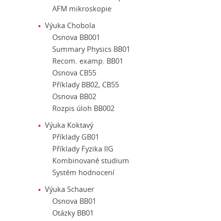
AFM mikroskopie
Výuka Chobola
Osnova BB001
Summary Physics BB01
Recom. examp. BB01
Osnova CB55
Příklady BB02, CB55
Osnova BB02
Rozpis úloh BB002
Výuka Koktavý
Příklady GB01
Příklady Fyzika IIG
Kombinované studium
Systém hodnocení
Výuka Schauer
Osnova BB01
Otázky BB01