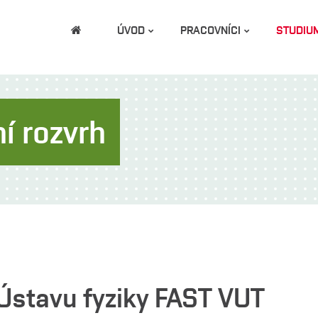
ÚVOD
PRACOVNÍCI
STUDIU
í rozvrh
 Ústavu fyziky FAST VUT