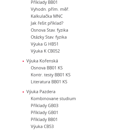
Příklady BB01
Vyhodn. přím. měř.
Kalkulačka MNC
Jak řešit příklad?
Osnova Stav. fyzika
Otázky Stav. fyzika
Výuka G HB51
Výuka K CB052
Výuka Kořenská
Osnova BB01 KS
Kontr. testy BB01 KS
Literatura BB01 KS
Výuka Pazdera
Kombinovane studium
Příklady GB03
Příklady GB01
Příklady BB01
Výuka CB53