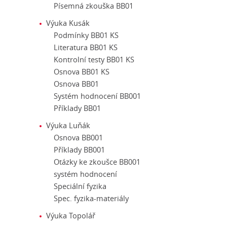
Písemná zkouška BB01
Výuka Kusák
Podmínky BB01 KS
Literatura BB01 KS
Kontrolní testy BB01 KS
Osnova BB01 KS
Osnova BB01
Systém hodnocení BB001
Příklady BB01
Výuka Luňák
Osnova BB001
Příklady BB001
Otázky ke zkoušce BB001
systém hodnocení
Speciální fyzika
Spec. fyzika-materiály
Výuka Topolář