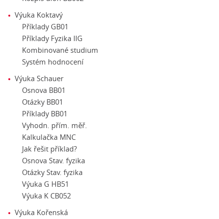
Výuka Koktavý
Příklady GB01
Příklady Fyzika IIG
Kombinované studium
Systém hodnocení
Výuka Schauer
Osnova BB01
Otázky BB01
Příklady BB01
Vyhodn. přím. měř.
Kalkulačka MNC
Jak řešit příklad?
Osnova Stav. fyzika
Otázky Stav. fyzika
Výuka G HB51
Výuka K CB052
Výuka Kořenská