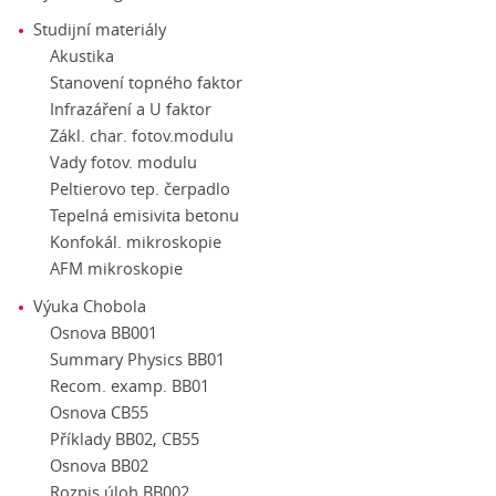
Studijní materiály
Akustika
Stanovení topného faktor
Infrazáření a U faktor
Zákl. char. fotov.modulu
Vady fotov. modulu
Peltierovo tep. čerpadlo
Tepelná emisivita betonu
Konfokál. mikroskopie
AFM mikroskopie
Výuka Chobola
Osnova BB001
Summary Physics BB01
Recom. examp. BB01
Osnova CB55
Příklady BB02, CB55
Osnova BB02
Rozpis úloh BB002