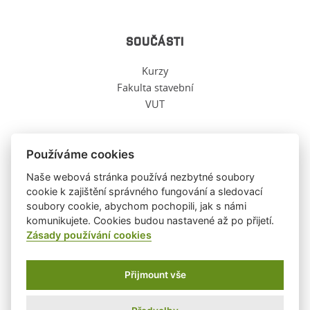
SOUČÁSTI
Kurzy
Fakulta stavební
VUT
Používáme cookies
O TĚCHTO WWW
Naše webová stránka používá nezbytné soubory
cookie k zajištění správného fungování a sledovací
soubory cookie, abychom pochopili, jak s námi
Ochrana osobních údajů
komunikujete. Cookies budou nastavené až po přijetí.
O těchto stránkách
Zásady používání cookies
Informace o cookies
Přijmount vše
Ústav fyziky, FAST, VUT ©
2026
|
WebDesign and System ©
2001-2026
PSoIT