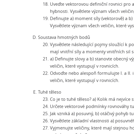
Uveďte vektorovou definiční rovnici pro a
hybnosti. Vysvětlete význam všech veličin,
Definujte a) moment síly (vektorově) a b)
Vysvětlete význam všech veličin, které vys
Soustava hmotných bodů
Vysvětlete následující pojmy sloužící k po
mají vnitřní síly a momenty vnitřních s
a) Definujte slovy a b) stanovte obecný 
veličin, které vystupují v rovnicích.
Odvoďte nebo alespoň formulujte I. a II
veličin, které vystupují v rovnicích.
Tuhé těleso
Co je to tuhé těleso? a) Kolik má nejvíce 
Určete vektorové podmínky rovnováhy tuhé
Jak vzniká a) posuvný, b) otáčivý pohyb t
Vysvětlete základní vlastnosti a) posuvn
Vyjmenujte veličiny, které mají stejnou 