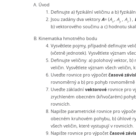
Úvod
Definujte a) fyzikální veličinu a b) fyzikál
A
Jsou zadány dva vektory
= (
A
, A
, A
)
,
x
y
z
b) vektorového součinu a c) hodnotu ska
Kinematika hmotného bodu
Vysvětlete pojmy, případně definujte velič
(včetně jednotek). Vysvětlete význam všech
Definujte veličiny: a) polohový vektor, b)
veličin. Vysvětlete význam všech veličin, k
časové závisl
Uveďte rovnice pro výpočet
rovnoměrný a b) pro pohyb rovnoměrně zry
vektorové
Uveďte základní
rovnice pro 
zrychleném obecném (křivočarém) pohybu, 
rovnicích.
Napište parametrické rovnice pro výpoče
obecném kruhovém pohybu, b) úhlové ry
všech veličin, které vystupují v rovnicích.
časové závis
Napište rovnice pro výpočet