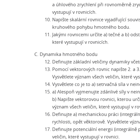
a úhlového zrychlení při rovnoměrně zry
vystupují v rovnicích.
Napište skalární rovnice vyjadřující souv
kruhového pohybu hmotného bodu.
Jakými rovnicemi určíte a) tečné a b) ods
které vystupují v rovnicích.
Dynamika hmotného bodu
Definujte základní veličiny dynamiky včet
Pomocí vektorových rovnic napište 2. a 
Vysvětlete význam všech veličin, které vys
Vysvětlete co je to a) setrvačná síla v nei
a) Alespoň vyjmenujte zdánlivé síly v nein
b) Napište vektorovou rovnici, kterou určí
význam všech veličin, které vystupují v ro
Definujte a) mechanickou práci (integrál
rychlosti, opět věktorově. Vysvětlete význ
Definujte potenciální energii (integrálně 
veličin, které vystupují v rovnici.