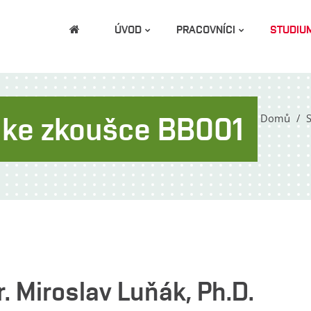
ÚVOD
PRACOVNÍCI
STUDIU
y ke zkoušce BB001
Domů
. Miroslav Luňák, Ph.D.