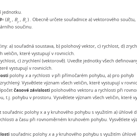
ní jednotku.
B
= (
B
, B
, B
) . Obecně určete souřadnice a) vektorového součtu,
x
y
z
lárního součinu.
iny: a) souřadná soustava, b) polohový vektor, c) rychlost, d) zrych
 veličin, které vystupují v rovnicích.
 rychlost, c) zrychlení (vektorově). Uveďte jednotky všech definova
teré vystupují v rovnicích.
osti
polohy
x
a rychlosti
v
při přímočarém pohybu, a) pro pohyb
chlený. Vysvětlete význam všech veličin, které vystupují v rovnic
časové závislosti
výpočet
polohového vektoru a rychlosti při rovn
t.j. pohybu v prostoru. Vysvětlete význam všech veličin, které vy
t souřadnic polohy x a y kruhového pohybu s využitím a) úhlové d
chlosti a času při rovnoměrném kruhovém pohybu. Vysvětlete v
losti
souřadnic polohy
x
a
y
kruhového pohybu s využitím úhlové 