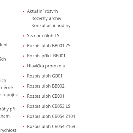
Aktuální rozvrh
Rozvrhy-archiv
Konzultační hodiny
Seznam úloh LS
lení
Rozpis úloh BB001 ZS
Rozpis příkl. BB001
ných
Hlavička protokolu
Rozpis úloh GB01
ích.
Rozpis úloh BB002
oměrně
stupují v
Rozpis úloh CB001
Rozpis úloh CB053 LS
ráhy při
ýznam
Rozpis úloh CB054 Z104
Rozpis úloh CB054 Z169
rychlosti