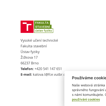
Vysoké učení technické
Fakulta stavební
Ústav fyziky
Žižkova 17
66237 Brno
Telefon:
+420 541 147 651
E-mail:
kalova.l@fce.vutbr.cz
Používáme cooki
Naše webová stránka p
správného fungování a
s námi komunikujete. 
Ústa
používání cookies