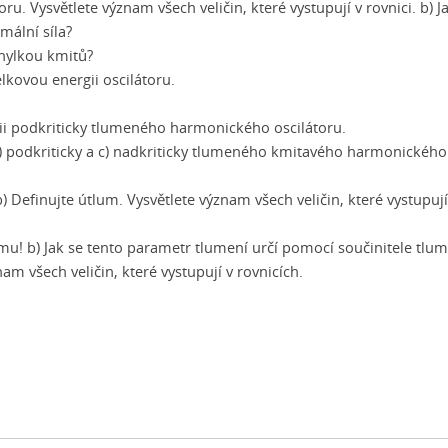
u. Vysvětlete význam všech veličin, které vystupují v rovnici. b) Ja
mální síla?
ýchylkou kmitů?
elkovou energii oscilátoru.
rgii podkriticky tlumeného harmonického oscilátoru.
 b) podkriticky a c) nadkriticky tlumeného kmitavého harmonickéh
) Definujte útlum. Vysvětlete význam všech veličin, které vystupují
mu! b) Jak se tento parametr tlumení určí pomocí součinitele tlum
m všech veličin, které vystupují v rovnicích.