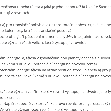
rvačnosti tuhého tělesa a jaká je jeho jednotka? b) Uveďte Steiner
tupují v rovnicích.
a a) pro translační pohyb a jak b) pro rotační pohyb. c) Jaká je kine
ího kolem osy, která se translačně posouvá.
M
očí o úhel
při působení momentu síly
(v integrálním tvaru, ve
j
lete význam všech veličin, které vystupují v rovnicích.
lní energie: a) tělesa v gravitačním poli planety obecně s nulovo
sa na Zemi s nulovou potenciální energií na povrchu Země)
otenciální energie tělesa na vzdálenosti od středu planety a) pro p
b) pro těleso v okolí Země s nulovou potenciální energií na povr
světlete význam veličin, které v rovnici vystupují. b) Uveďte jeho fy
ho existence!
 b) Napište (obecně vektorově) Eulerovu rovnici pro hydrostatický t
Vysvětlete význam všech veličin, které vystupují v rovnici.