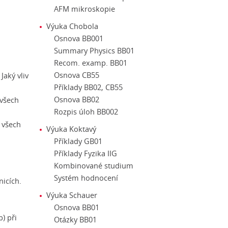
AFM mikroskopie
Výuka Chobola
Osnova BB001
Summary Physics BB01
Recom. examp. BB01
Osnova CB55
Jaký vliv
Příklady BB02, CB55
Osnova BB02
 všech
Rozpis úloh BB002
 všech
Výuka Koktavý
Příklady GB01
Příklady Fyzika IIG
Kombinované studium
Systém hodnocení
nicích.
Výuka Schauer
Osnova BB01
) při
Otázky BB01