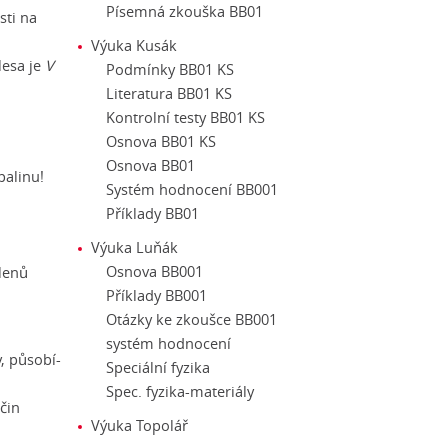
Písemná zkouška BB01
osti na
Výuka Kusák
lesa je
V
Podmínky BB01 KS
Literatura BB01 KS
Kontrolní testy BB01 KS
Osnova BB01 KS
Osnova BB01
palinu!
Systém hodnocení BB001
Příklady BB01
,
Výuka Luňák
Osnova BB001
členů
Příklady BB001
Otázky ke zkoušce BB001
systém hodnocení
y, působí-
Speciální fyzika
Spec. fyzika-materiály
ičin
Výuka Topolář