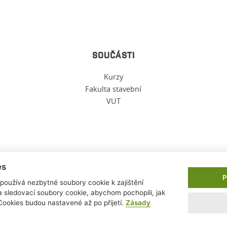
SOUČÁSTI
Kurzy
Fakulta stavební
VUT
es
P
oužívá nezbytné soubory cookie k zajištění
 sledovací soubory cookie, abychom pochopili, jak
Cookies budou nastavené až po přijetí.
Zásady
v fyziky, FAST, VUT ©
2026
|
WebDesign and System ©
2001-2026