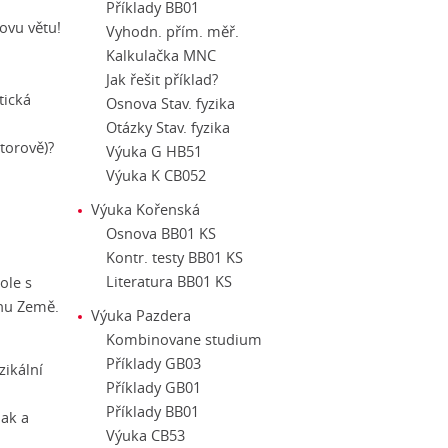
Příklady BB01
ovu větu!
Vyhodn. přím. měř.
Kalkulačka MNC
Jak řešit příklad?
tická
Osnova Stav. fyzika
Otázky Stav. fyzika
ktorově)?
Výuka G HB51
Výuka K CB052
Výuka Kořenská
Osnova BB01 KS
u
Kontr. testy BB01 KS
Literatura BB01 KS
ole s
chu Země.
Výuka Pazdera
Kombinovane studium
Příklady GB03
zikální
Příklady GB01
Příklady BB01
lak a
Výuka CB53