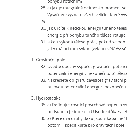
pohybu rotačním?
a) Jak je integrálně definován moment set
Vysvětlete význam všech veličin, které vys
Jak určíte kinetickou energii tuhého těles
energie při pohybu tuhého tělesa rotujíc
Jakou vykoná těleso práci, pokud se poot
Jaký má při tom výkon (vektorově)? Vysvět
Gravitační pole
Uveďte obecný výpočet gravitační potenciá
potenciální energií v nekonečnu, b) těle
Nakreslete do grafu závislost gravitační p
nulovou potenciální energií v nekonečnu 
Hydrostatika
a) Definujte rovnicí povrchové napětí a vy
podstatu a jednotku! c) Uveďte důkazy je
a) Které dva druhy tlaku jsou v kapalině?
potom ji specifikujte pro gravitační pole! 