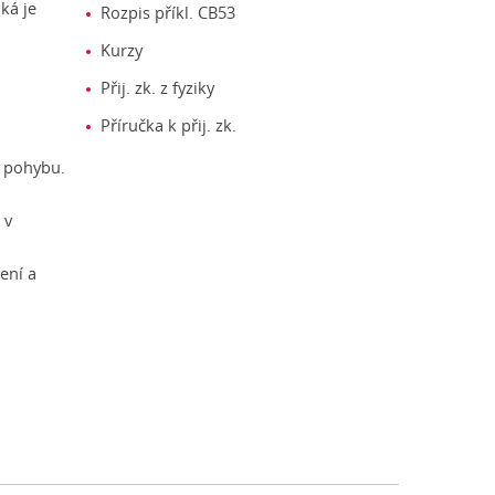
ká je
Rozpis příkl. CB53
Kurzy
Přij. zk. z fyziky
Příručka k přij. zk.
o pohybu.
 v
ení a