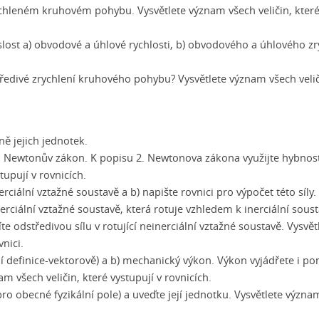
chleném kruhovém pohybu. Vysvětlete význam všech veličin, kter
islost a) obvodové a úhlové rychlosti, b) obvodového a úhlového zr
tředivé zrychlení kruhového pohybu? Vysvětlete význam všech velič
ně jejich jednotek.
3. Newtonův zákon. K popisu 2. Newtonova zákona využijte hybnost
tupují v rovnicích.
nerciální vztažné soustavě a b) napište rovnici pro výpočet této síly.
erciální vztažné soustavě, která rotuje vzhledem k inerciální soust
te odstředivou sílu v rotující neinerciální vztažné soustavě. Vysvět
vnici.
ní definice-vektorově) a b) mechanický výkon. Výkon vyjádřete i p
am všech veličin, které vystupují v rovnicích.
pro obecné fyzikální pole) a uveďte její jednotku. Vysvětlete význ