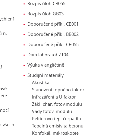
Rozpis úloh CB055
é
Rozpis úloh GB03
ychlení
Doporučené příkl. CB001
i n,
Doporučené příkl. BB002
Doporučené příkl. CB055
Data laboratoř Z104
Výuka v angličtině
!
Studijní materiály
Akustika
avě.
Stanovení topného faktor
lete
Infrazáření a U faktor
Zákl. char. fotov.modulu
omocí
Vady fotov. modulu
Peltierovo tep. čerpadlo
am všech
Tepelná emisivita betonu
Konfokál. mikroskopie