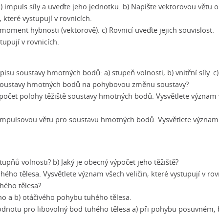
) impuls síly a uveďte jeho jednotku. b) Napište vektorovou větu o
 které vystupují v rovnicích.
 moment hybnosti (vektorově). c) Rovnicí uveďte jejich souvislost.
tupují v rovnicích.
pisu soustavy hmotných bodů: a) stupeň volnosti, b) vnitřní síly. c) 
il soustavy hmotných bodů na pohybovou změnu soustavy?
výpočet polohy těžiště soustavy hmotných bodů. Vysvětlete význam
. impulsovou větu pro soustavu hmotných bodů. Vysvětlete význam
stupňů volnosti? b) Jaký je obecný výpočet jeho těžiště?
ho tělesa. Vysvětlete význam všech veličin, které vystupují v rov
uhého tělesa?
ého a b) otáčivého pohybu tuhého tělesa.
hodnotu pro libovolný bod tuhého tělesa a) při pohybu posuvném, b