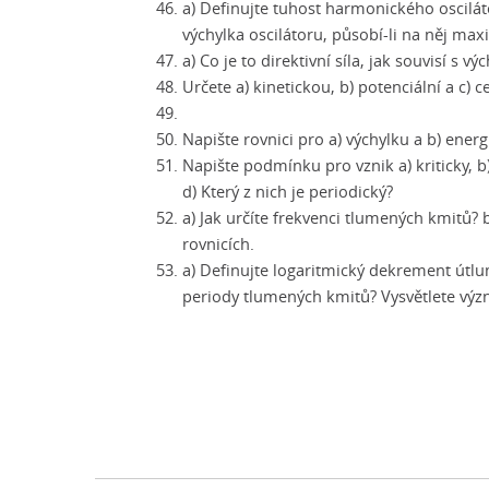
a) Definujte tuhost harmonického oscilátor
výchylka oscilátoru, působí-li na něj maxi
a) Co je to direktivní síla, jak souvisí s v
Určete a) kinetickou, b) potenciální a c) c
Napište rovnici pro a) výchylku a b) ene
Napište podmínku pro vznik a) kriticky,
d) Který z nich je periodický?
a) Jak určíte frekvenci tlumených kmitů? b
rovnicích.
a) Definujte logaritmický dekrement útlu
periody tlumených kmitů? Vysvětlete význa