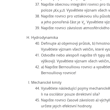
Napište obecnou integrální rovnici pro 
poloze
p
(
x,y,z
). Vysvětlete význam všech ve
Napište rovnici pro vztlakovou sílu půso
a jeho ponořená část je
V
. Vysvětlete vý
0
Napište rovnici závislosti atmosférického 
Hydrodynamika
Definujte a) objemový průtok, b) hmotnost
Vysvětlete význam všech veličin, které vys
Odvoďte nebo alespoň napište tři typy obj
výškový). Vysvětlete význam všech veličin,
a) Napište Bernoulliovu rovnici a vysvětle
Bernoulliovy rovnice!
Mechanické kmity
Vysvětlete následující pojmy mechanického
li na oscilátor pouze direktivní síla?
Napište rovnici časové závislosti a) výchyl
určete jejich efektivní hodnoty.