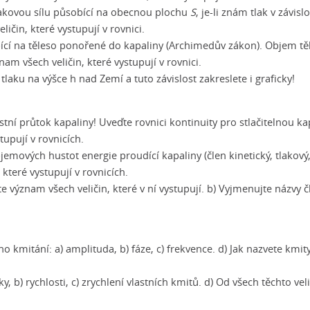
tlakovou sílu působící na obecnou plochu
S
, je-li znám tlak v závisl
ličin, které vystupují v rovnici.
bící na těleso ponořené do kapaliny (Archimedův zákon). Objem tě
znam všech veličin, které vystupují v rovnici.
tlaku na výšce h nad Zemí a tuto závislost zakreslete i graficky!
ní průtok kapaliny! Uveďte rovnici kontinuity pro stlačitelnou ka
tupují v rovnicích.
emových hustot energie proudící kapaliny (člen kinetický, tlakový
 které vystupují v rovnicích.
te význam všech veličin, které v ní vystupují. b) Vyjmenujte názvy 
 kmitání: a) amplituda, b) fáze, c) frekvence. d) Jak nazvete kmit
ky, b) rychlosti, c) zrychlení vlastních kmitů. d) Od všech těchto vel