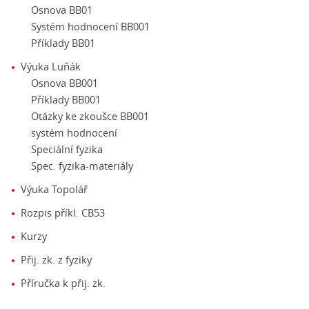
Osnova BB01
Systém hodnocení BB001
Příklady BB01
Výuka Luňák
Osnova BB001
Příklady BB001
Otázky ke zkoušce BB001
systém hodnocení
Speciální fyzika
Spec. fyzika-materiály
Výuka Topolář
Rozpis příkl. CB53
Kurzy
Přij. zk. z fyziky
Příručka k přij. zk.