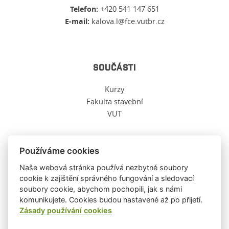
Telefon:
+420 541 147 651
E-mail:
kalova.l@fce.vutbr.cz
SOUČÁSTI
Kurzy
Fakulta stavební
VUT
Používáme cookies
O TĚCHTO WWW
Naše webová stránka používá nezbytné soubory
cookie k zajištění správného fungování a sledovací
soubory cookie, abychom pochopili, jak s námi
Ochrana osobních údajů
komunikujete. Cookies budou nastavené až po přijetí.
O těchto stránkách
Zásady používání cookies
Informace o cookies