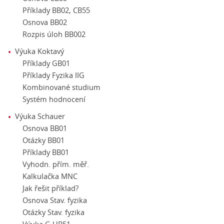
Příklady BB02, CB55
Osnova BB02
Rozpis úloh BB002
Výuka Koktavý
Příklady GB01
Příklady Fyzika IIG
Kombinované studium
Systém hodnocení
Výuka Schauer
Osnova BB01
Otázky BB01
Příklady BB01
Vyhodn. přím. měř.
Kalkulačka MNC
Jak řešit příklad?
Osnova Stav. fyzika
Otázky Stav. fyzika