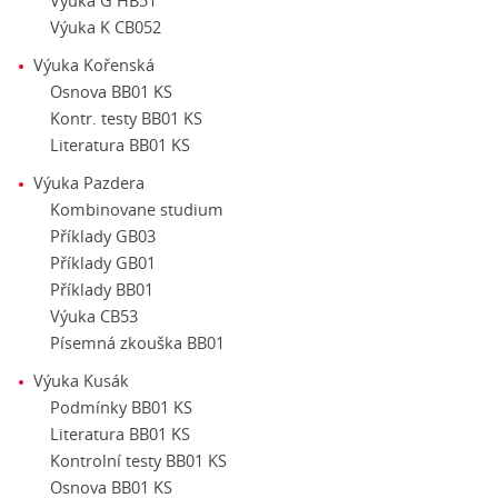
Výuka G HB51
Výuka K CB052
Výuka Kořenská
Osnova BB01 KS
Kontr. testy BB01 KS
Literatura BB01 KS
Výuka Pazdera
Kombinovane studium
Příklady GB03
Příklady GB01
Příklady BB01
Výuka CB53
Písemná zkouška BB01
Výuka Kusák
Podmínky BB01 KS
Literatura BB01 KS
Kontrolní testy BB01 KS
Osnova BB01 KS