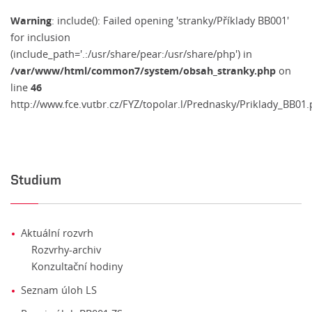
Warning
: include(): Failed opening 'stranky/Příklady BB001'
for inclusion
(include_path='.:/usr/share/pear:/usr/share/php') in
/var/www/html/common7/system/obsah_stranky.php
on
46
line
http://www.fce.vutbr.cz/FYZ/topolar.l/Prednasky/Priklady_BB01.
Studium
Aktuální rozvrh
Rozvrhy-archiv
Konzultační hodiny
Seznam úloh LS