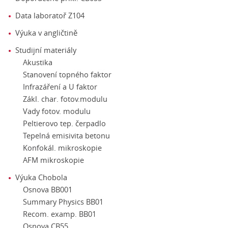
Data laboratoř Z104
Výuka v angličtině
Studijní materiály
Akustika
Stanovení topného faktor
Infrazáření a U faktor
Zákl. char. fotov.modulu
Vady fotov. modulu
Peltierovo tep. čerpadlo
Tepelná emisivita betonu
Konfokál. mikroskopie
AFM mikroskopie
Výuka Chobola
Osnova BB001
Summary Physics BB01
Recom. examp. BB01
Osnova CB55