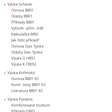
Výuka Schauer
Osnova BB01
Otázky BB01
Příklady BB01
Vyhodn. přím. měř.
Kalkulačka MNC
Jak řešit příklad?
Osnova Stav. fyzika
Otázky Stav. fyzika
Výuka G HB51
Výuka K CB052
Výuka Kořenská
Osnova BB01 KS
Kontr. testy BB01 KS
Literatura BB01 KS
Výuka Pazdera
Kombinovane studium
Příklady GB03