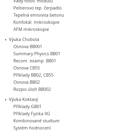
Vady fotov. modulu
Peltierovo tep. čerpadlo
Tepelná emisivita betonu
Konfokál. mikroskopie
AFM mikroskopie
Výuka Chobola
Osnova BB001
Summary Physics BB01
Recom. examp. BB01
Osnova CB55
Příklady BB02, CB55
Osnova BB02
Rozpis úloh BB002
Výuka Koktavý
Příklady GB01
Příklady Fyzika IIG
Kombinované studium
Systém hodnocení