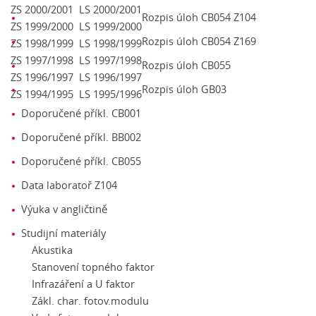
ZS 2000/2001
LS 2000/2001
Rozpis úloh CB054 Z104
ZS 1999/2000
LS 1999/2000
Rozpis úloh CB054 Z169
ZS 1998/1999
LS 1998/1999
ZS 1997/1998
LS 1997/1998
Rozpis úloh CB055
ZS 1996/1997
LS 1996/1997
Rozpis úloh GB03
ZS 1994/1995
LS 1995/1996
Doporučené příkl. CB001
Doporučené příkl. BB002
Doporučené příkl. CB055
Data laboratoř Z104
Výuka v angličtině
Studijní materiály
Akustika
Stanovení topného faktor
Infrazáření a U faktor
Zákl. char. fotov.modulu