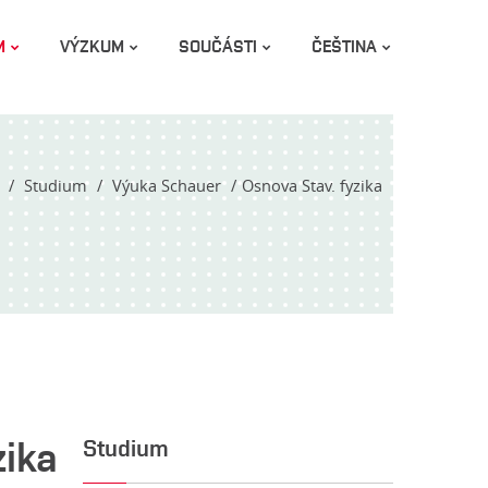
M
VÝZKUM
SOUČÁSTI
ČEŠTINA
Studium
Výuka Schauer
Osnova Stav. fyzika
zika
Studium