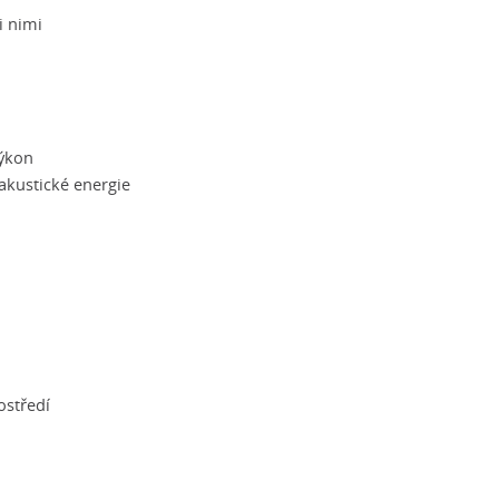
i nimi
výkon
akustické energie
ostředí