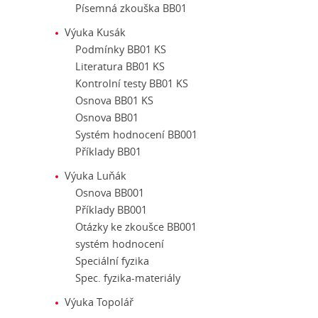
Písemná zkouška BB01
Výuka Kusák
Podmínky BB01 KS
Literatura BB01 KS
Kontrolní testy BB01 KS
Osnova BB01 KS
Osnova BB01
Systém hodnocení BB001
Příklady BB01
Výuka Luňák
Osnova BB001
Příklady BB001
Otázky ke zkoušce BB001
systém hodnocení
Speciální fyzika
Spec. fyzika-materiály
Výuka Topolář