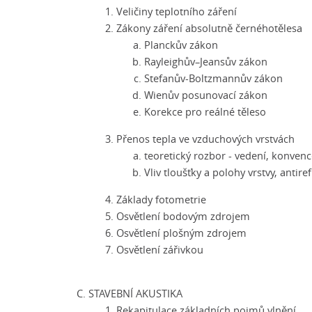
Veličiny teplotního záření
Zákony záření absolutně černéhotělesa
Planckův zákon
Rayleighův–Jeansův zákon
Stefanův-Boltzmannův zákon
Wienův posunovací zákon
Korekce pro reálné těleso
Přenos tepla ve vzduchových vrstvách
teoretický rozbor - vedení, konvenc
Vliv tloušťky a polohy vrstvy, antire
Základy fotometrie
Osvětlení bodovým zdrojem
Osvětlení plošným zdrojem
Osvětlení zářivkou
STAVEBNÍ AKUSTIKA
Rekapitulace základních pojmů vlnění