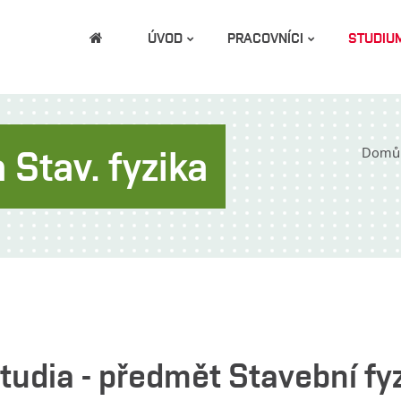
ÚVOD
PRACOVNÍCI
STUDIU
 Stav. fyzika
Domů
udia - předmět Stavební fy