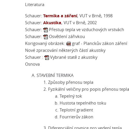
Literatura
Termika a záření
Schauer:
, VUT v Brně, 1998
Akustika
Schauer:
, VUT v Brně, 2002
Schauer:
Přestup tepla ve vzduchových vrstvách
Schauer:
Osvětlení zářivkou
Korigovaný obrázek:
graf - Planckův zákon záření
Nové zpracování některých částí akustiky
Schauer :
Vybrané statě z akustiky
Osnova
STAVEBNÍ TERMIKA
Způsoby přenosu tepla
Fyzikální veličiny pro popis přenosu tep
Tepelný tok
Hustota tepelného toku
Teplotní gradient
Fourrierův zákon
Diferenciální rovnice pro vedení tepla