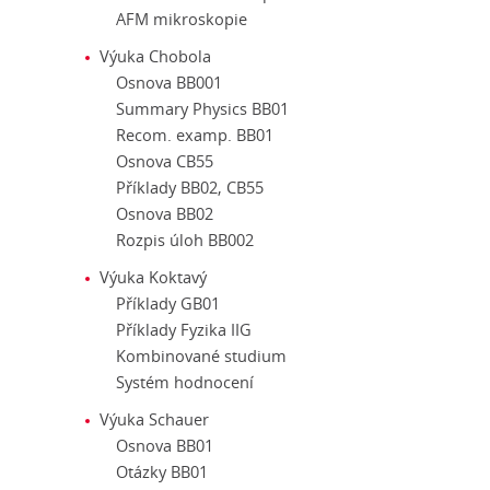
AFM mikroskopie
Výuka Chobola
Osnova BB001
Summary Physics BB01
Recom. examp. BB01
Osnova CB55
Příklady BB02, CB55
Osnova BB02
Rozpis úloh BB002
Výuka Koktavý
Příklady GB01
Příklady Fyzika IIG
Kombinované studium
Systém hodnocení
Výuka Schauer
Osnova BB01
Otázky BB01