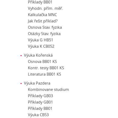
Příklady BB01
Vyhodn. přím. měř.
Kalkulačka MNC
Jak řešit příklad?
Osnova Stav. fyzika
Otázky Stav. fyzika
Výuka G HB51
Výuka K CB052
Výuka Kořenská
Osnova BB01 KS
Kontr. testy BB01 KS
Literatura BB01 KS
Výuka Pazdera
Kombinovane studium
Příklady GB03
Příklady GB01
Příklady BB01
Výuka CB53