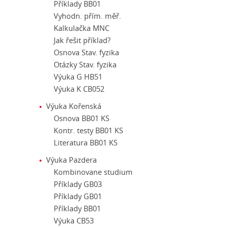
Příklady BB01
Vyhodn. přím. měř.
Kalkulačka MNC
Jak řešit příklad?
Osnova Stav. fyzika
Otázky Stav. fyzika
Výuka G HB51
Výuka K CB052
Výuka Kořenská
Osnova BB01 KS
Kontr. testy BB01 KS
Literatura BB01 KS
Výuka Pazdera
Kombinovane studium
Příklady GB03
Příklady GB01
Příklady BB01
Výuka CB53