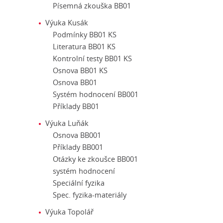
Písemná zkouška BB01
Výuka Kusák
Podmínky BB01 KS
Literatura BB01 KS
Kontrolní testy BB01 KS
Osnova BB01 KS
Osnova BB01
Systém hodnocení BB001
Příklady BB01
Výuka Luňák
Osnova BB001
Příklady BB001
Otázky ke zkoušce BB001
systém hodnocení
Speciální fyzika
Spec. fyzika-materiály
Výuka Topolář