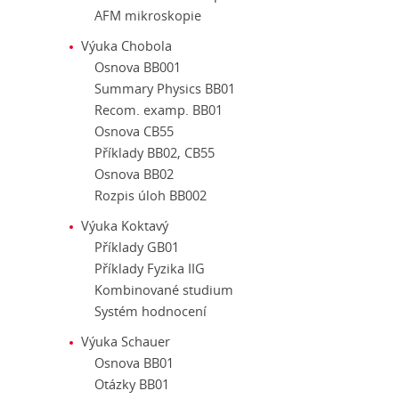
AFM mikroskopie
Výuka Chobola
Osnova BB001
Summary Physics BB01
Recom. examp. BB01
Osnova CB55
Příklady BB02, CB55
Osnova BB02
Rozpis úloh BB002
Výuka Koktavý
Příklady GB01
Příklady Fyzika IIG
Kombinované studium
Systém hodnocení
Výuka Schauer
Osnova BB01
Otázky BB01