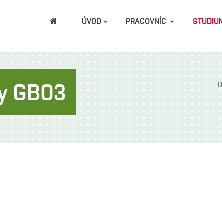
ÚVOD
PRACOVNÍCI
STUDIU
dy GB03