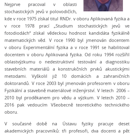
Nejprve pracoval v oblasti
stochastických jevů v polovodičích,
kde v roce 1975 získal titul RNDr. v oboru Aplikovaná fyzika a
v roce 1978 prací „Studium stochastických jevů ve
fotodiodách“ získal vědeckou hodnost kandidáta fyzikálně
matematických věd. V roce 1990 byl jmenován docentem
v oboru Experimentální fyzika a v roce 1991 se habilitoval
docentem v oboru Aplikovaná fyzika. Od roku 1994 rozšířil
oblastvýzkumu o nedestruktivní testování a diagnostiku
stavebních materiálů a konstrukčních prvků akustickými
metodami. Vyškolil již 10 domácích a zahraničních
doktorandů. V roce 2003 byl jmenován profesorem v oboru
Fyzikální a stavebně materiálové inženýrství. V letech 2006 –
2010 byl proděkanem pro vědu a výzkum. V letech 2010 –
2016 pak vedoucím Všeobecně teoretického technického
oboru.
V současné době na Ústavu fyziky pracuje deset
akademických pracovníků: tři profesoři, dva docenti a pět