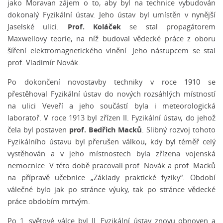
jako Moravan zájem o to, aby byl na technice vybudován
dokonalý Fyzikální ústav. Jeho ústav byl umístěn v nynější
Prof. Koláček
Jaselské ulici.
se stal propagátorem
Maxwellovy teorie, na níž budoval vědecké práce z oboru
šíření elektromagnetického vlnění. Jeho nástupcem se stal
prof. Vladimír Novák.
Po dokončení novostavby techniky v roce 1910 se
přestěhoval Fyzikální ústav do nových rozsáhlých místností
na ulici Veveří a jeho součástí byla i meteorologická
laboratoř. V roce 1913 byl zřízen II. Fyzikální ústav, do jehož
prof. Bedřich Macků
čela byl postaven
. Slibný rozvoj tohoto
Fyzikálního ústavu byl přerušen válkou, kdy byl téměř celý
vystěhován a v jeho místnostech byla zřízena vojenská
nemocnice. V této době pracovali prof. Novák a prof. Macků
na přípravě učebnice „Základy praktické fyziky“. Období
válečné bylo jak po stránce výuky, tak po stránce vědecké
práce obdobím mrtvým.
Po 1. světové válce byl II. Fyzikální ústav znovu obnoven a