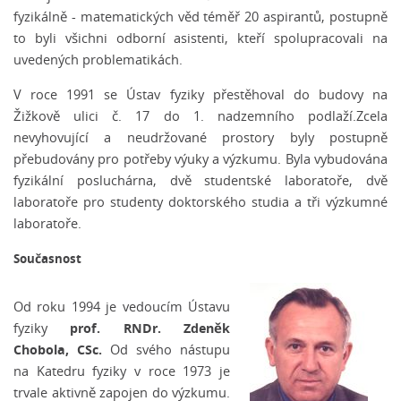
fyzikálně - matematických věd téměř 20 aspirantů, postupně
to byli všichni odborní asistenti, kteří spolupracovali na
uvedených problematikách.
V roce 1991 se Ústav fyziky přestěhoval do budovy na
Žižkově ulici č. 17 do 1. nadzemního podlaží.Zcela
nevyhovující a neudržované prostory byly postupně
přebudovány pro potřeby výuky a výzkumu. Byla vybudována
fyzikální posluchárna, dvě studentské laboratoře, dvě
laboratoře pro studenty doktorského studia a tři výzkumné
laboratoře.
Současnost
Od roku 1994 je vedoucím Ústavu
prof.
RNDr. Zdeněk
fyziky
Chobola, CSc.
Od svého nástupu
na Katedru fyziky v roce 1973 je
trvale aktivně zapojen do výzkumu.