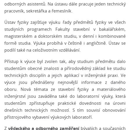
odborných asistentů. Na ústavu dále pracuje jeden technický
pracovník, sekretářka a řemeslník.
Ústav fyziky zajišťuje výuku řady předmětů fyziky ve všech
studijních programech Fakulty stavební v bakalářském,
magisterském a doktorském studiu, v denní i kombinované
formě studia. Výuka probíhá v češtině i angličtině. Ústav se
podílí také na celoživotním vzdělávání.
Přístup k výuce byl zvolen tak, aby studium předmětu dalo
studentům obecné znalosti a přírodovědný základ ke studiu
technických disciplín a jejich aplikací v inženýrské praxi. Ve
výuce jsou přednášeny nejnovější informace z daného
oboru. Nová témata ze stavební fyziky a materiálového
inženýrství jsou zaváděna také do laboratorní výuky, která
studentům zpřístupňuje praktické dovednosti na úrovni
dnešních technických možností. S tím souvisí obnovování
přístrojového vybavení výukových laboratoří.
vědeckého a odborného zaměření
Z
bývalých a současných