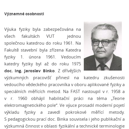
Významné osobnosti
Výuka fyziky byla zabezpečována na
všech fakultách VUT jednou
společnou katedrou do roku 1961. Na
Fakultě stavební byla zřízena Katedra
fyziky 1. února 1961. Vedoucím
katedry fyziky byl až do roku 1975
doc. Ing. Jaroslav Binko
. Z dřívějších
výzkumných pracovišť přinesl na katedru zkušenosti
vedoucího vědeckého pracovníka v oboru aplikované fyziky a
speciálních měřících metod. Na FAST nastoupil v r. 1958 a
v r. 1960 obhájil habilitační práci na téma „Teorie
elektromagnetického pole“. Ve výuce prosadil moderní pojetí
výkladu fyziky a zavedl pokrokové měřící metody.
S pedagogickou prací doc. Binka souvisela i jeho publikační a
výzkumná činnost v oblasti fyzikální a technické terminologie