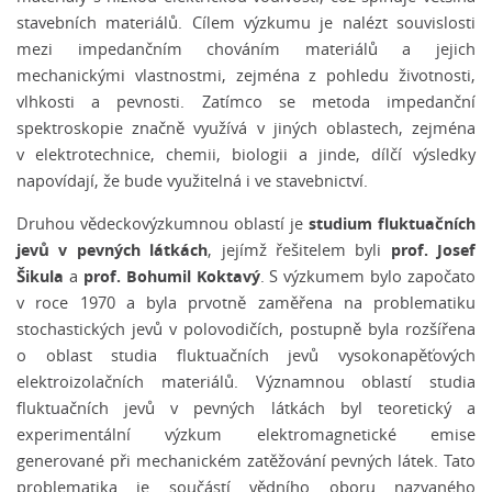
stavebních materiálů. Cílem výzkumu je nalézt souvislosti
mezi impedančním chováním materiálů a jejich
mechanickými vlastnostmi, zejména z pohledu životnosti,
vlhkosti a pevnosti. Zatímco se metoda impedanční
spektroskopie značně využívá v jiných oblastech, zejména
v elektrotechnice, chemii, biologii a jinde, dílčí výsledky
napovídají, že bude využitelná i ve stavebnictví.
studium fluktuačních
Druhou vědeckovýzkumnou oblastí je
jevů v pevných látkách
prof. Josef
, jejímž řešitelem byli
Šikula
prof. Bohumil Koktavý
a
. S výzkumem bylo započato
v roce 1970 a byla prvotně zaměřena na problematiku
stochastických jevů v polovodičích, postupně byla rozšířena
o oblast studia fluktuačních jevů vysokonapěťových
elektroizolačních materiálů. Významnou oblastí studia
fluktuačních jevů v pevných látkách byl teoretický a
experimentální výzkum elektromagnetické emise
generované při mechanickém zatěžování pevných látek. Tato
problematika je součástí vědního oboru nazvaného