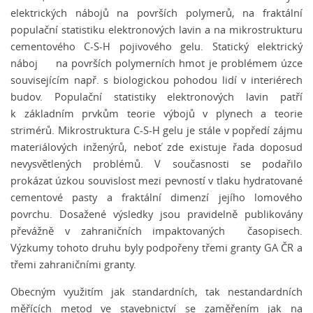
elektrických nábojů na površích polymerů, na fraktální
populační statistiku elektronových lavin a na mikrostrukturu
cementového C-S-H pojivového gelu. Statický elektrický
náboj na površích polymerních hmot je problémem úzce
souvisejícím např. s biologickou pohodou lidí v interiérech
budov. Populační statistiky elektronových lavin patří
k základním prvkům teorie výbojů v plynech a teorie
strimérů. Mikrostruktura C-S-H gelu je stále v popředí zájmu
materiálových inženýrů, neboť zde existuje řada doposud
nevysvětlených problémů. V současnosti se podařilo
prokázat úzkou souvislost mezi pevností v tlaku hydratované
cementové pasty a fraktální dimenzí jejího lomového
povrchu. Dosažené výsledky jsou pravidelně publikovány
převážně v zahraničních impaktovaných časopisech.
Výzkumy tohoto druhu byly podpořeny třemi granty GA ČR a
třemi zahraničními granty.
Obecným využitím jak standardních, tak nestandardních
měřících metod ve stavebnictví se zaměřením jak na