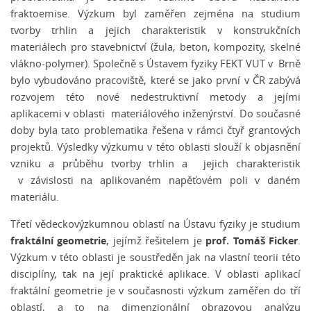
fraktoemise. Výzkum byl zaměřen zejména na studium
tvorby trhlin a jejich charakteristik v konstrukčních
materiálech pro stavebnictví (žula, beton, kompozity, skelné
vlákno-polymer). Společně s Ústavem fyziky FEKT VUT v Brně
bylo vybudováno pracoviště, které se jako první v ČR zabývá
rozvojem této nové nedestruktivní metody a jejími
aplikacemi v oblasti materiálového inženýrství. Do současné
doby byla tato problematika řešena v rámci čtyř grantových
projektů. Výsledky výzkumu v této oblasti slouží k objasnění
vzniku a průběhu tvorby trhlin a jejich charakteristik
v závislosti na aplikovaném napěťovém poli v daném
materiálu.
Třetí vědeckovýzkumnou oblastí na Ústavu fyziky je studium
fraktální geometrie
prof. Tomáš Ficker
, jejímž řešitelem je
.
Výzkum v této oblasti je soustředěn jak na vlastní teorii této
disciplíny, tak na její praktické aplikace. V oblasti aplikací
fraktální geometrie je v současnosti výzkum zaměřen do tří
oblastí, a to na dimenzionální obrazovou analýzu