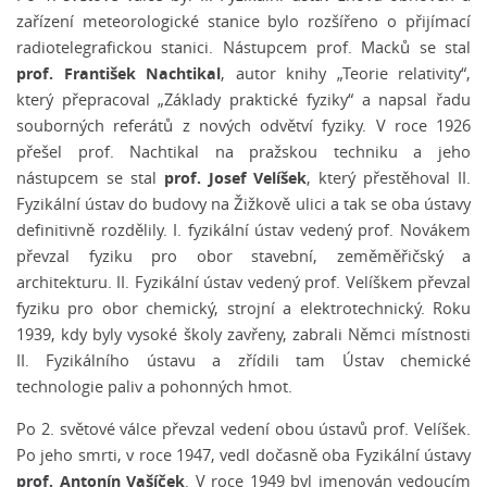
zařízení meteorologické stanice bylo rozšířeno o přijímací
radiotelegrafickou stanici. Nástupcem prof. Macků se stal
prof. František Nachtikal
, autor knihy „Teorie relativity“,
který přepracoval „Základy praktické fyziky“ a napsal řadu
souborných referátů z nových odvětví fyziky. V roce 1926
přešel prof. Nachtikal na pražskou techniku a jeho
prof. Josef Velíšek
nástupcem se stal
, který přestěhoval II.
Fyzikální ústav do budovy na Žižkově ulici a tak se oba ústavy
definitivně rozdělily. I. fyzikální ústav vedený prof. Novákem
převzal fyziku pro obor stavební, zeměměřičský a
architekturu. II. Fyzikální ústav vedený prof. Velíškem převzal
fyziku pro obor chemický, strojní a elektrotechnický. Roku
1939, kdy byly vysoké školy zavřeny, zabrali Němci místnosti
II. Fyzikálního ústavu a zřídili tam Ústav chemické
technologie paliv a pohonných hmot.
Po 2. světové válce převzal vedení obou ústavů prof. Velíšek.
Po jeho smrti, v roce 1947, vedl dočasně oba Fyzikální ústavy
prof. Antonín Vašíček
. V roce 1949 byl jmenován vedoucím