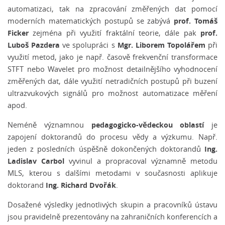
automatizaci, tak na zpracování změřených dat pomocí
prof. Tomáš
moderních matematických postupů se zabývá
Ficker
prof.
zejména při využití fraktální teorie, dále pak
Luboš Pazdera
Mgr. Liborem Topolářem
ve spolupráci s
při
využití metod, jako je např. časově frekvenční transformace
STFT nebo Wavelet pro možnost detailnějšího vyhodnocení
změřených dat, dále využití netradičních postupů při buzení
ultrazvukových signálů pro možnost automatizace měření
apod.
pedagogicko-vědeckou oblastí
Neméně významnou
je
zapojení doktorandů do procesu vědy a výzkumu. Např.
Ing.
jeden z posledních úspěšně dokončených doktorandů
Ladislav Carbol
vyvinul a propracoval významně metodu
MLS, kterou s dalšími metodami v současnosti aplikuje
Ing. Richard Dvořák
doktorand
.
Dosažené výsledky jednotlivých skupin a pracovníků ústavu
jsou pravidelně prezentovány na zahraničních konferencích a