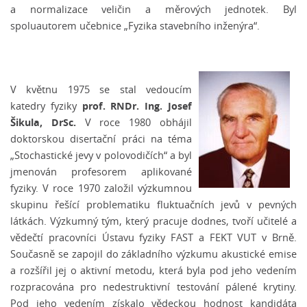
a normalizace veličin a měrových jednotek. Byl
spoluautorem učebnice „Fyzika stavebního inženýra“.
V květnu 1975 se stal vedoucím
prof. RNDr. Ing. Josef
katedry fyziky
Šikula, DrSc.
V roce 1980 obhájil
doktorskou disertační práci na téma
„Stochastické jevy v polovodičích“ a byl
jmenován profesorem aplikované
fyziky. V roce 1970 založil výzkumnou
skupinu řešící problematiku fluktuačních jevů v pevných
látkách. Výzkumný tým, který pracuje dodnes, tvoří učitelé a
vědečtí pracovníci Ústavu fyziky FAST a FEKT VUT v Brně.
Současně se zapojil do základního výzkumu akustické emise
a rozšířil jej o aktivní metodu, která byla pod jeho vedením
rozpracována pro nedestruktivní testování pálené krytiny.
Pod jeho vedením získalo vědeckou hodnost kandidáta