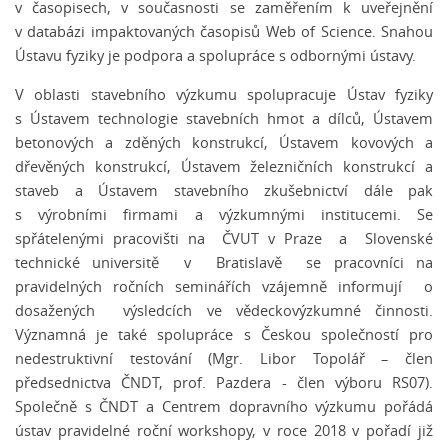
v časopisech, v současnosti se zaměřením k uveřejnění
v databázi impaktovaných časopisů Web of Science. Snahou
Ústavu fyziky je podpora a spolupráce s odbornými ústavy.
V oblasti stavebního výzkumu spolupracuje Ústav fyziky
s Ústavem technologie stavebních hmot a dílců, Ústavem
betonových a zděných konstrukcí, Ústavem kovových a
dřevěných konstrukcí, Ústavem železničních konstrukcí a
staveb a Ústavem stavebního zkušebnictví dále pak
s výrobními firmami a výzkumnými institucemi. Se
spřátelenými pracovišti na ČVUT v Praze a Slovenské
technické universitě v Bratislavě se pracovníci na
pravidelných ročních seminářích vzájemně informují o
dosažených výsledcích ve vědeckovýzkumné činnosti.
Významná je také spolupráce s Českou společností pro
nedestruktivní testování (Mgr. Libor Topolář – člen
předsednictva ČNDT, prof. Pazdera - člen výboru RS07).
Společně s ČNDT a Centrem dopravního výzkumu pořádá
ústav pravidelné roční workshopy, v roce 2018 v pořadí již