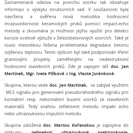
Zaznamenaná odezva na povrchu vzorku tak obsahuje
informaci o výskytu strukturních vad. V současnosti byla
navržena a ověřena nová metodika hodnocení
mrazuvzdornosti keramických prvků pomocí impact-echo
metody a zkoumána je možnost jejího využití pro detekci
koroze ocelové výztuže v železobetonových vzorcích. Také je
touto metodikou řešena problematika degradace betonu
zvýšenou teplotou. Tento výzkum byl také podporován třemi
grantovými projekty zaměřenými na nedestruktivní
doc. Jan
hodnocení stavebních prvků. Zde je zapojen též
Martinek, Mgr. Iveta Plšková
Ing. Vlasta Juránková.
a
doc. Jan Martinek
Skupina, kterou vede
, se zabývá využitím
MLS signálu pro generování pseudonáhodného signálu pro
kontaktní resp. nekontaktní buzení vzorků ze stavebních
materiálů. Tedy snahou zefektivnit metodu impakt echo
nebo ultrazvukovou impulzní metodu.
doc. Martou Kořenskou
Skupina založená
je zapojena do
nelineární ultrazvukové spektroskopie.
výzkumu