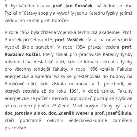
prof. Jan Potoček
II. Fyzikálního ústavu
, následně se oba
Fyzikální ústavy spojily a vytvořily jednu Katedru fyziky, jejímž
vedoucím se stal prof. Potoček.
V roce 1952 byla zřízena Vojenská technická akademie. Prof.
prof. Vašíček
Potoček přešel na VTA,
zůstal na nově vzniklé
prof.
Vysoké škole stavební. V roce 1954 převzal vedení
Rostislav Košťál
, který získal pro pracoviště Katedry fyziky
místnosti na Veslařské ulici, kde se konala cvičení z fyziky
pro všechny tehdejší fakulty. V roce 1956 vznikla Fakulta
energetická a Katedra fyziky se přestěhovala do budovy na
Barvičově ulici, kde získala místnosti v 1. poschodí, ve
kterých setrvala až do roku 1991. V době vzniku Fakulty
energetické se počet interních pracovníků postupně zvyšoval
až na konečný počet 23 členů. Mezi novými členy byli také
doc. Jaroslav Binko, doc. Zdeněk Weber a prof. Josef Šikula
,
kteří podstatně ovlivnili vědeckovýzkumné zaměření
pracoviště.