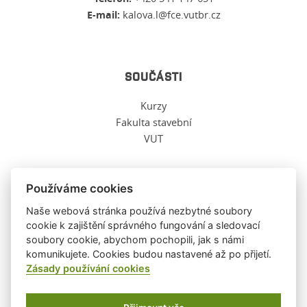
E-mail:
kalova.l@fce.vutbr.cz
SOUČÁSTI
Kurzy
Fakulta stavební
VUT
Používáme cookies
O TĚCHTO WWW
Naše webová stránka používá nezbytné soubory
cookie k zajištění správného fungování a sledovací
soubory cookie, abychom pochopili, jak s námi
Ochrana osobních údajů
komunikujete. Cookies budou nastavené až po přijetí.
O těchto stránkách
Zásady používání cookies
Informace o cookies