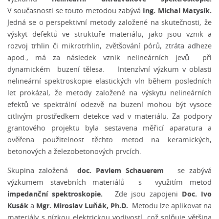
Ing. Michal Matysík.
V současnosti se touto metodou zabývá
Jedná se o perspektivní metody založené na skutečnosti, že
výskyt defektů ve struktuře materiálu, jako jsou vznik a
rozvoj trhlin či mikrotrhlin, zvětšování pórů, ztráta adheze
apod., má za následek vznik nelineárních jevů při
dynamickém buzení tělesa. Intenzívní výzkum v oblasti
nelineární spektroskopie elastických vln během posledních
let prokázal, že metody založené na výskytu nelineárních
efektů ve spektrální odezvě na buzení mohou být vysoce
citlivým prostředkem detekce vad v materiálu. Za podpory
grantového projektu byla sestavena měřicí aparatura a
ověřena použitelnost těchto metod na keramických,
betonových a železobetonových prvcích.
doc. Pavlem Schauerem
Skupina založená
se zabývá
výzkumem stavebních materiálů s využitím metod
impedanční spektroskopie.
Doc. Ivo
Zde jsou zapojeni
Kusák
Mgr. Miroslav Luňák, Ph.D.
a
. Metodu lze aplikovat na
materiály s nízkou elektrickou vodivostí, což splňuje většina