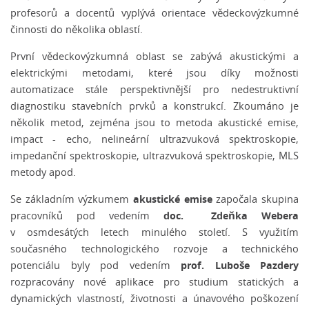
profesorů a docentů vyplývá orientace vědeckovýzkumné
činnosti do několika oblastí.
První vědeckovýzkumná oblast se zabývá akustickými a
elektrickými metodami, které jsou díky možnosti
automatizace stále perspektivnější pro nedestruktivní
diagnostiku stavebních prvků a konstrukcí. Zkoumáno je
několik metod, zejména jsou to metoda akustické emise,
impact - echo, nelineární ultrazvuková spektroskopie,
impedanční spektroskopie, ultrazvuková spektroskopie, MLS
metody apod.
akustické emise
Se základním výzkumem
započala skupina
doc.
Zdeňka Webera
pracovníků pod vedením
v osmdesátých letech minulého století. S využitím
současného technologického rozvoje a technického
prof. Luboše Pazdery
potenciálu byly pod vedením
rozpracovány nové aplikace pro studium statických a
dynamických vlastností, životnosti a únavového poškození