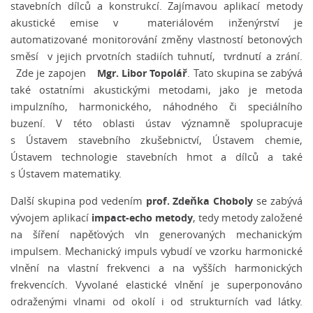
stavebních dílců a konstrukcí. Zajímavou aplikací metody
akustické emise v materiálovém inženýrství je
automatizované monitorování změny vlastností betonových
směsí v jejich prvotních stadiích tuhnutí, tvrdnutí a zrání.
Mgr. Libor Topolář
Zde je zapojen
. Tato skupina se zabývá
také ostatními akustickými metodami, jako je metoda
impulzního, harmonického, náhodného či speciálního
buzení. V této oblasti ústav významně spolupracuje
s Ústavem stavebního zkušebnictví, Ústavem chemie,
Ústavem technologie stavebních hmot a dílců a také
s Ústavem matematiky.
prof. Zdeňka Choboly
Další skupina pod vedením
se zabývá
impact-echo metody
vývojem aplikací
, tedy metody založené
na šíření napěťových vln generovaných mechanickým
impulsem. Mechanický impuls vybudí ve vzorku harmonické
vlnění na vlastní frekvenci a na vyšších harmonických
frekvencích. Vyvolané elastické vlnění je superponováno
odraženými vlnami od okolí i od strukturních vad látky.