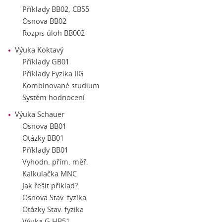
Příklady BB02, CB55
Osnova BB02
Rozpis úloh BB002
Výuka Koktavý
Příklady GB01
Příklady Fyzika IIG
Kombinované studium
Systém hodnocení
Výuka Schauer
Osnova BB01
Otázky BB01
Příklady BB01
Vyhodn. přím. měř.
Kalkulačka MNC
Jak řešit příklad?
Osnova Stav. fyzika
Otázky Stav. fyzika
Výuka G HB51