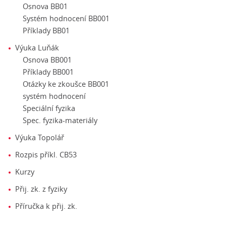
Osnova BB01
Systém hodnocení BB001
Příklady BB01
Výuka Luňák
Osnova BB001
Příklady BB001
Otázky ke zkoušce BB001
systém hodnocení
Speciální fyzika
Spec. fyzika-materiály
Výuka Topolář
Rozpis příkl. CB53
Kurzy
Přij. zk. z fyziky
Příručka k přij. zk.