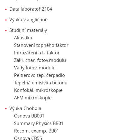
Data laboratoř Z104
Výuka v angličtině
Studijní materiály
Akustika
Stanovení topného faktor
Infrazáření a U faktor
Zákl. char. fotov.modulu
Vady fotov. modulu
Peltierovo tep. čerpadlo
Tepelná emisivita betonu
Konfokál. mikroskopie
AFM mikroskopie
Výuka Chobola
Osnova BB001
Summary Physics BB01
Recom. examp. BB01
Osnova CB55