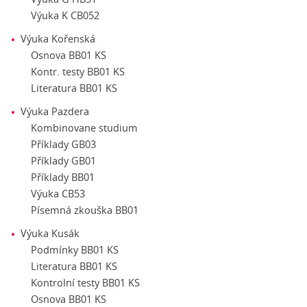
Výuka K CB052
Výuka Kořenská
Osnova BB01 KS
Kontr. testy BB01 KS
Literatura BB01 KS
Výuka Pazdera
Kombinovane studium
Příklady GB03
Příklady GB01
Příklady BB01
Výuka CB53
Písemná zkouška BB01
Výuka Kusák
Podmínky BB01 KS
Literatura BB01 KS
Kontrolní testy BB01 KS
Osnova BB01 KS