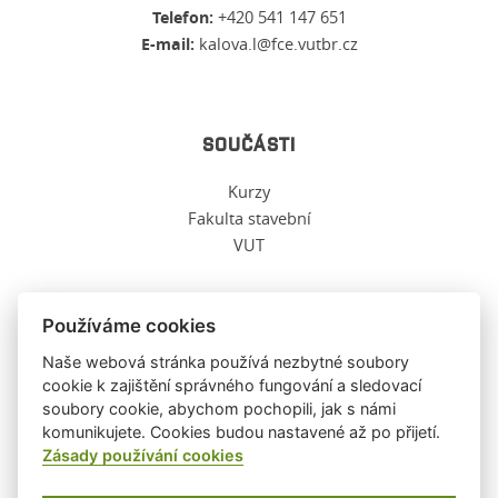
Telefon:
+420 541 147 651
E-mail:
kalova.l@fce.vutbr.cz
SOUČÁSTI
Kurzy
Fakulta stavební
VUT
Používáme cookies
O TĚCHTO WWW
Naše webová stránka používá nezbytné soubory
cookie k zajištění správného fungování a sledovací
soubory cookie, abychom pochopili, jak s námi
Ochrana osobních údajů
komunikujete. Cookies budou nastavené až po přijetí.
O těchto stránkách
Zásady používání cookies
Informace o cookies