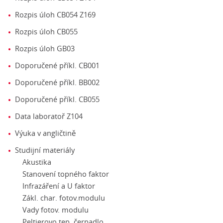
Rozpis úloh CB054 Z169
Rozpis úloh CB055
Rozpis úloh GB03
Doporučené příkl. CB001
Doporučené příkl. BB002
Doporučené příkl. CB055
Data laboratoř Z104
Výuka v angličtině
Studijní materiály
Akustika
Stanovení topného faktor
Infrazáření a U faktor
Zákl. char. fotov.modulu
Vady fotov. modulu
Peltierovo tep. čerpadlo