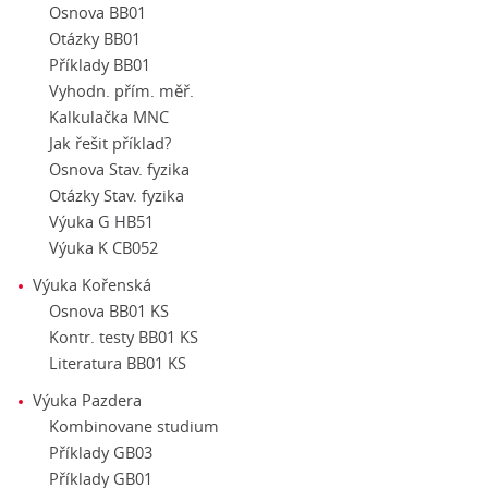
Osnova BB01
Otázky BB01
Příklady BB01
Vyhodn. přím. měř.
Kalkulačka MNC
Jak řešit příklad?
Osnova Stav. fyzika
Otázky Stav. fyzika
Výuka G HB51
Výuka K CB052
Výuka Kořenská
Osnova BB01 KS
Kontr. testy BB01 KS
Literatura BB01 KS
Výuka Pazdera
Kombinovane studium
Příklady GB03
Příklady GB01