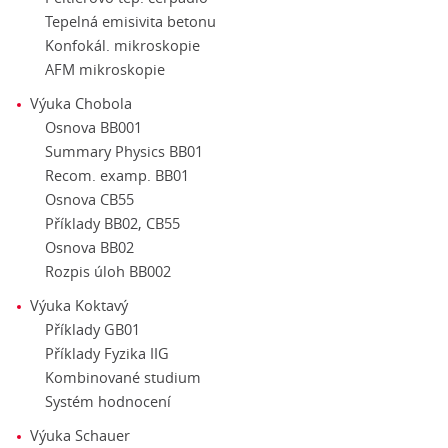
Tepelná emisivita betonu
Konfokál. mikroskopie
AFM mikroskopie
Výuka Chobola
Osnova BB001
Summary Physics BB01
Recom. examp. BB01
Osnova CB55
Příklady BB02, CB55
Osnova BB02
Rozpis úloh BB002
Výuka Koktavý
Příklady GB01
Příklady Fyzika IIG
Kombinované studium
Systém hodnocení
Výuka Schauer