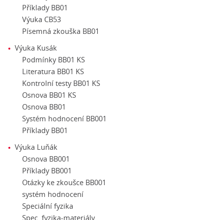
Příklady BB01
Výuka CB53
Písemná zkouška BB01
Výuka Kusák
Podmínky BB01 KS
Literatura BB01 KS
Kontrolní testy BB01 KS
Osnova BB01 KS
Osnova BB01
Systém hodnocení BB001
Příklady BB01
Výuka Luňák
Osnova BB001
Příklady BB001
Otázky ke zkoušce BB001
systém hodnocení
Speciální fyzika
Spec. fyzika-materiály