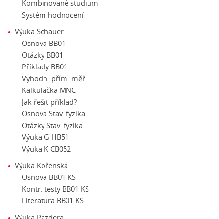
Kombinované studium
Systém hodnocení
Výuka Schauer
Osnova BB01
Otázky BB01
Příklady BB01
Vyhodn. přím. měř.
Kalkulačka MNC
Jak řešit příklad?
Osnova Stav. fyzika
Otázky Stav. fyzika
Výuka G HB51
Výuka K CB052
Výuka Kořenská
Osnova BB01 KS
Kontr. testy BB01 KS
Literatura BB01 KS
Výuka Pazdera