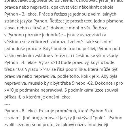
zpracovávat odpovědi od uživetele, rozhodovat, jestli je něco
pravda nebo nepravda, opakovat věci několikrát dokola.
Python - 3. lekce.
Práce s řetězci je jednou z velmi silných
stránek jazyka Python. Řetězec je prostě text. Jedno písmeno,
slovo, nebo celá věta či dokonce mnoho vět. Řetězce
v Pythonu poznáte jednoduše – jsou v uvozovkách a
většinou se v editorech zobrazují zeleně. Také se s nimi
jednoduše pracuje. Když budete trochu pečliví, Python pod
vaším vedením zvládne v řetězcích i češtinu se vším všudy.
Python - 4. lekce.
Výraz x>10 bude pravdivý, když x bude
třeba 100. Výrazu 'x>10' se říká podmínka, která může být
pravdivá nebo nepravdivá, podle toho, kolik je x. Aby byla
nepravdivá, muselo by x být třeba 5 nebo -62. Dokonce i pro
x=10 je podmínka nepravdivá. S podmínkami úzce souvisí
příkaz if, o kterém je dnešní lekce.
----
Python - 8. lekce
. Existuje proměnná, které Python říká
seznam. Jiné programovací jazyky ji nazývají "pole". Python
zvolil seznam snad proto, že takový název intuitivněji