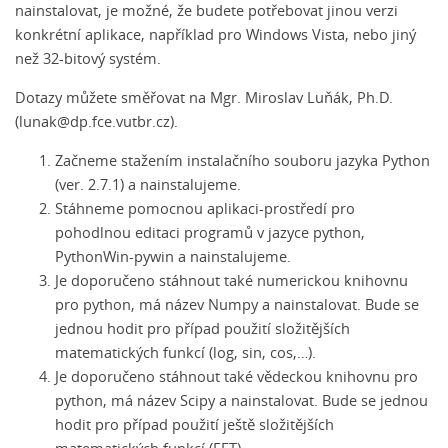
nainstalovat, je možné, že budete potřebovat jinou verzi
konkrétní aplikace, například pro Windows Vista, nebo jiný
než 32-bitový systém.
Dotazy můžete směřovat na Mgr. Miroslav Luňák, Ph.D.
(
lunak@dp.fce.vutbr.cz
).
Začneme stažením instalačního souboru jazyka
Python
(ver. 2.7.1)
a nainstalujeme.
Stáhneme pomocnou aplikaci-prostředí pro
pohodlnou editaci programů v jazyce python,
PythonWin-
pywin
a nainstalujeme.
Je doporučeno stáhnout také numerickou knihovnu
pro python, má název
Numpy
a nainstalovat. Bude se
jednou hodit pro případ použití složitějších
matematických funkcí (log, sin, cos,…).
Je doporučeno stáhnout také vědeckou knihovnu pro
python, má název
Scipy
a nainstalovat. Bude se jednou
hodit pro případ použití ještě složitějších