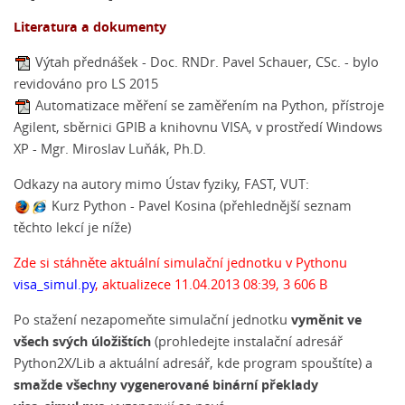
Literatura a dokumenty
Výtah přednášek - Doc. RNDr. Pavel Schauer, CSc.
- bylo
revidováno pro LS 2015
Automatizace měření se zaměřením na Python, přístroje
Agilent, sběrnici GPIB a knihovnu VISA, v prostředí Windows
XP - Mgr. Miroslav Luňák, Ph.D.
Odkazy na autory mimo Ústav fyziky, FAST, VUT:
Kurz Python - Pavel Kosina
(přehlednější seznam
těchto lekcí je
níže
)
Zde si stáhněte aktuální simulační jednotku v Pythonu
visa_simul.py
, aktualizece 11.04.2013 08:39, 3 606 B
vyměnit ve
Po stažení nezapomeňte simulační jednotku
všech svých úložištích
(prohledejte instalační adresář
Python2X/Lib a aktuální adresář, kde program spouštíte) a
smažde všechny vygenerované binární překlady