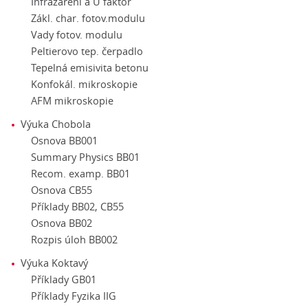
Infrazáření a U faktor
Zákl. char. fotov.modulu
Vady fotov. modulu
Peltierovo tep. čerpadlo
Tepelná emisivita betonu
Konfokál. mikroskopie
AFM mikroskopie
Výuka Chobola
Osnova BB001
Summary Physics BB01
Recom. examp. BB01
Osnova CB55
Příklady BB02, CB55
Osnova BB02
Rozpis úloh BB002
Výuka Koktavý
Příklady GB01
Příklady Fyzika IIG