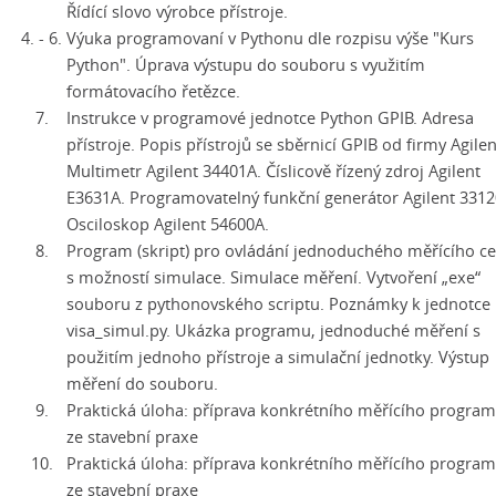
Řídící slovo výrobce přístroje.
4. - 6.
Výuka programovaní v Pythonu dle rozpisu výše "Kurs
Python". Úprava výstupu do souboru s využitím
formátovacího řetězce.
7.
Instrukce v programové jednotce Python GPIB. Adresa
přístroje. Popis přístrojů se sběrnicí GPIB od firmy Agilen
Multimetr Agilent 34401A. Číslicově řízený zdroj Agilent
E3631A. Programovatelný funkční generátor Agilent 3312
Osciloskop Agilent 54600A.
8.
Program (skript) pro ovládání jednoduchého měřícího ce
s možností simulace. Simulace měření. Vytvoření „exe“
souboru z pythonovského scriptu. Poznámky k jednotce
visa_simul.py. Ukázka programu, jednoduché měření s
použitím jednoho přístroje a simulační jednotky. Výstup
měření do souboru.
9.
Praktická úloha: příprava konkrétního měřícího progra
ze stavební praxe
10.
Praktická úloha: příprava konkrétního měřícího progra
ze stavební praxe