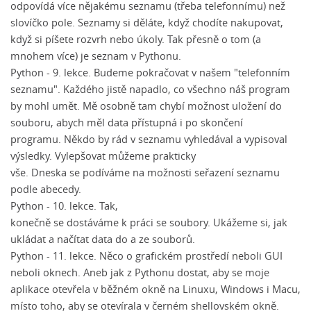
odpovídá více nějakému seznamu (třeba telefonnímu) než
slovíčko pole. Seznamy si děláte, když chodíte nakupovat,
když si píšete rozvrh nebo úkoly. Tak přesně o tom (a
mnohem více) je seznam v Pythonu.
Python - 9. lekce
. Budeme pokračovat v našem "telefonním
seznamu". Každého jistě napadlo, co všechno náš program
by mohl umět. Mě osobně tam chybí možnost uložení do
souboru, abych měl data přístupná i po skončení
programu. Někdo by rád v seznamu vyhledával a vypisoval
výsledky. Vylepšovat můžeme prakticky
vše. Dneska se podíváme na možnosti seřazení seznamu
podle abecedy.
Python - 10. lekce
. Tak,
konečně se dostáváme k práci se soubory. Ukážeme si, jak
ukládat a načítat data do a ze souborů.
Python - 11. lekce
. Něco o grafickém prostředí neboli GUI
neboli oknech. Aneb jak z Pythonu dostat, aby se moje
aplikace otevřela v běžném okně na Linuxu, Windows i Macu,
místo toho, aby se otevírala v černém shellovském okně.