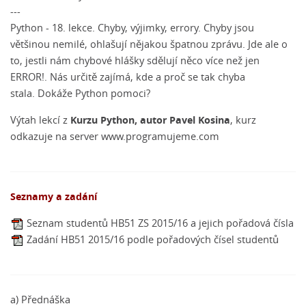
---
Python - 18. lekce
. Chyby, výjimky, errory. Chyby jsou
většinou nemilé, ohlašují nějakou špatnou zprávu. Jde ale o
to, jestli nám chybové hlášky sdělují něco více než jen
ERROR!. Nás určitě zajímá, kde a proč se tak chyba
stala. Dokáže Python pomoci?
Kurzu Python, autor Pavel Kosina
Výtah lekcí z
, kurz
odkazuje na server
www.programujeme.com
Seznamy a zadání
Seznam studentů HB51 ZS 2015/16 a jejich pořadová čísla
Zadání HB51 2015/16 podle pořadových čísel studentů
a) Přednáška