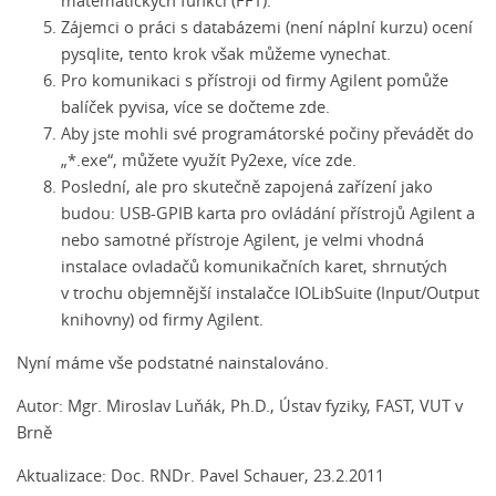
matematických funkcí (FFT).
Zájemci o práci s databázemi (není náplní kurzu) ocení
pysqlite
, tento krok však můžeme vynechat.
Pro komunikaci s přístroji od firmy Agilent pomůže
balíček
pyvisa
, více se dočteme
zde
.
Aby jste mohli své programátorské počiny převádět do
„*.exe“, můžete využít
Py2exe
, více
zde
.
Poslední, ale pro skutečně zapojená zařízení jako
budou: USB-GPIB karta pro ovládání přístrojů Agilent a
nebo samotné přístroje Agilent, je velmi vhodná
instalace ovladačů komunikačních karet, shrnutých
v trochu objemnější instalačce
IOLibSuite (Input/Output
knihovny
) od firmy Agilent.
Nyní máme vše podstatné nainstalováno.
Autor: Mgr. Miroslav Luňák, Ph.D., Ústav fyziky, FAST, VUT v
Brně
Aktualizace: Doc. RNDr. Pavel Schauer, 23.2.2011