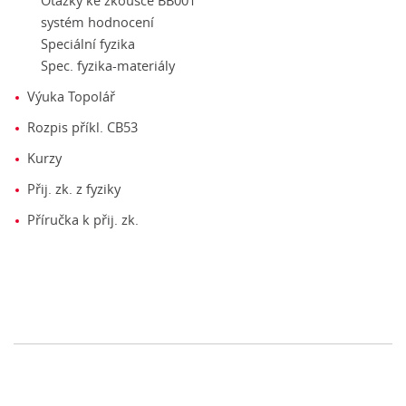
Otázky ke zkoušce BB001
systém hodnocení
Speciální fyzika
Spec. fyzika-materiály
Výuka Topolář
Rozpis příkl. CB53
Kurzy
Přij. zk. z fyziky
Příručka k přij. zk.