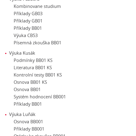
Kombinovane studium
Příklady GB03
Příklady GB01
Příklady BB01
Výuka CB53
Písemná zkouška BB01
Výuka Kusák
Podmínky BB01 KS
Literatura BB01 KS
Kontrolní testy BB01 KS
Osnova BB01 KS
Osnova BB01
Systém hodnocení BB001
Příklady BB01
Výuka Luňák
Osnova BB001
Příklady BB001