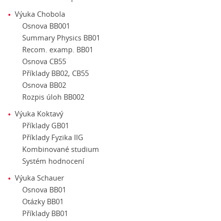
Výuka Chobola
Osnova BB001
Summary Physics BB01
Recom. examp. BB01
Osnova CB55
Příklady BB02, CB55
Osnova BB02
Rozpis úloh BB002
Výuka Koktavý
Příklady GB01
Příklady Fyzika IIG
Kombinované studium
Systém hodnocení
Výuka Schauer
Osnova BB01
Otázky BB01
Příklady BB01