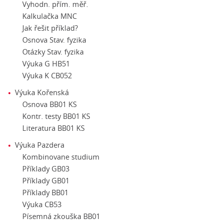
Vyhodn. přím. měř.
Kalkulačka MNC
Jak řešit příklad?
Osnova Stav. fyzika
Otázky Stav. fyzika
Výuka G HB51
Výuka K CB052
Výuka Kořenská
Osnova BB01 KS
Kontr. testy BB01 KS
Literatura BB01 KS
Výuka Pazdera
Kombinovane studium
Příklady GB03
Příklady GB01
Příklady BB01
Výuka CB53
Písemná zkouška BB01