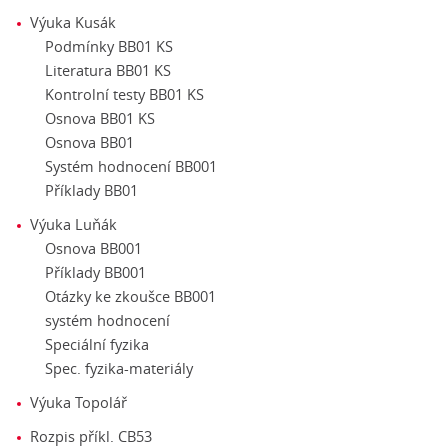
Výuka Kusák
Podmínky BB01 KS
Literatura BB01 KS
Kontrolní testy BB01 KS
Osnova BB01 KS
Osnova BB01
Systém hodnocení BB001
Příklady BB01
Výuka Luňák
Osnova BB001
Příklady BB001
Otázky ke zkoušce BB001
systém hodnocení
Speciální fyzika
Spec. fyzika-materiály
Výuka Topolář
Rozpis příkl. CB53