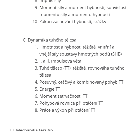
Impuls síly
Moment síly a moment hybnosti, souvislost
momentu síly a momentu hybnosti
Zákon zachování hybnosti, srážky
Dynamika tuhého tělesa
Hmotnost a hybnost, těžiště, vnitřní a
vnější síly soustavy hmotných bodů (SHB)
I. a II. impulsová věta
Tuhé těleso (TT), těžiště, rovnováha tuhého
tělesa
Posuvný, otáčivý a kombinovaný pohyb TT
Energie TT
Moment setrvačnosti TT
Pohybová rovnice při otáčení TT
Práce a výkon při otáčení TT
Mechanika tekutin