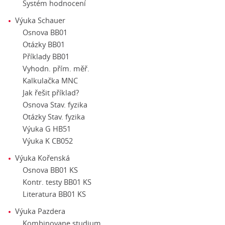
Systém hodnocení
Výuka Schauer
Osnova BB01
Otázky BB01
Příklady BB01
Vyhodn. přím. měř.
Kalkulačka MNC
Jak řešit příklad?
Osnova Stav. fyzika
Otázky Stav. fyzika
Výuka G HB51
Výuka K CB052
Výuka Kořenská
Osnova BB01 KS
Kontr. testy BB01 KS
Literatura BB01 KS
Výuka Pazdera
Kombinovane studium