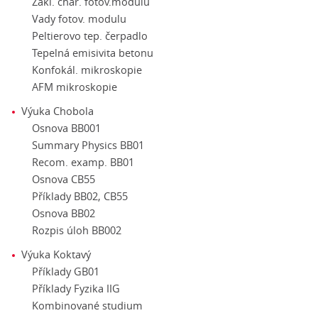
Zákl. char. fotov.modulu
Vady fotov. modulu
Peltierovo tep. čerpadlo
Tepelná emisivita betonu
Konfokál. mikroskopie
AFM mikroskopie
Výuka Chobola
Osnova BB001
Summary Physics BB01
Recom. examp. BB01
Osnova CB55
Příklady BB02, CB55
Osnova BB02
Rozpis úloh BB002
Výuka Koktavý
Příklady GB01
Příklady Fyzika IIG
Kombinované studium