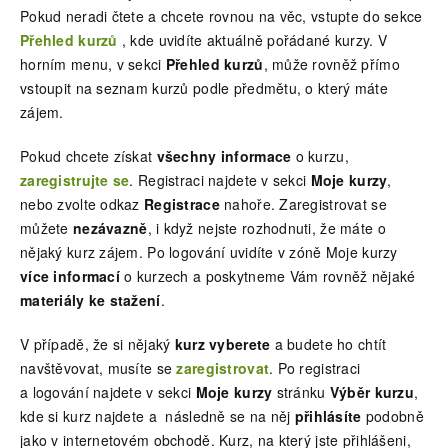
Pokud neradi čtete a chcete rovnou na věc, vstupte do sekce
Přehled kurzů
, kde uvidíte aktuálně pořádané kurzy. V
horním menu, v sekci
Přehled kurzů
, může rovněž přímo
vstoupit na seznam kurzů podle předmětu, o který máte
zájem.
Pokud chcete získat
všechny informace
o kurzu,
zaregistrujte se
. Registraci najdete v sekci
Moje kurzy
,
nebo zvolte odkaz
Registrace
nahoře. Zaregistrovat se
můžete
nezávazně
, i když nejste rozhodnuti, že máte o
nějaký kurz zájem. Po logování uvidíte v zóně Moje kurzy
více informací
o kurzech a poskytneme Vám rovněž nějaké
materiály ke stažení
.
V případě, že si nějaký
kurz vyberete
a budete ho chtít
navštěvovat, musíte se
zaregistrovat
. Po registraci
a logování najdete v sekci
Moje kurzy
stránku
Výběr kurzu
,
kde si kurz najdete a následně se na něj
přihlásíte
podobně
jako v internetovém obchodě. Kurz, na který jste přihlášeni,