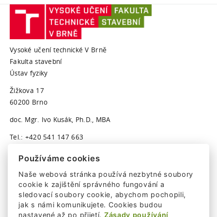
Vysoké učení technické V Brně
Fakulta stavební
Ústav fyziky
Žižkova 17
60200 Brno
doc. Mgr. Ivo Kusák, Ph.D., MBA
Tel.: +420 541 147 663
Ivo.Kusak@vut.cz
Používáme cookies
Lenka Kalová
Naše webová stránka používá nezbytné soubory
cookie k zajištění správného fungování a
Tel.: +420 541 147 651
sledovací soubory cookie, abychom pochopili,
jak s námi komunikujete. Cookies budou
Lenka.Kalova@vut.cz
nastavené až po přijetí.
Zásady používání